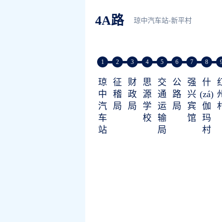
4A路
琼中汽车站-新平村
1
2
3
4
5
6
7
8
琼
征
财
思
交
公
强
什
中
稽
政
源
通
路
兴
(zá)
汽
局
局
学
运
局
宾
伽
车
校
输
馆
玛
站
局
村