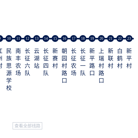
9
10
11
12
13
14
15
16
17
18
19
20
21
22
23
红
民
南
长
云
长
新
朝
长
长
新
上
新
白
新
州
族
丰
征
湖
征
赛
园
征
征
平
瑞
联
鹤
平
村
思
农
六
站
四
村
村
农
一
路
村
村
村
村
源
场
队
队
路
场
队
口
路
学
口
口
校
查看全部线路