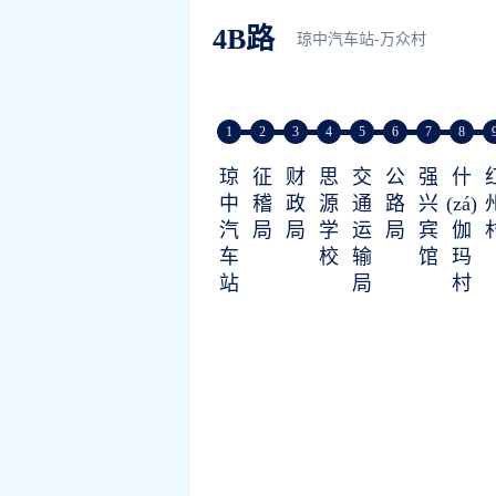
4B路
琼中汽车站-万众村
1
2
3
4
5
6
7
8
琼
征
财
思
交
公
强
什
中
稽
政
源
通
路
兴
(zá)
汽
局
局
学
运
局
宾
伽
车
校
输
馆
玛
站
局
村