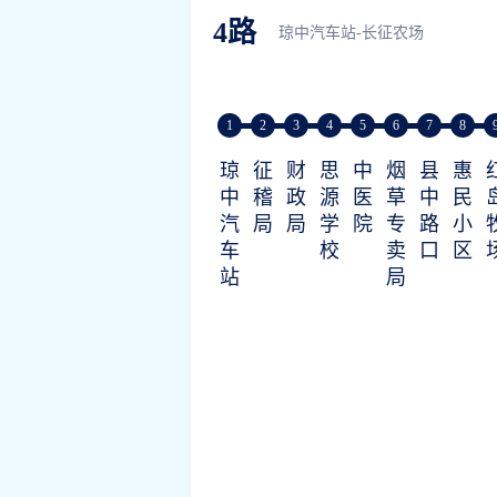
4路
琼中汽车站-长征农场
1
2
3
4
5
6
7
8
琼
征
财
思
中
烟
县
惠
中
稽
政
源
医
草
中
民
汽
局
局
学
院
专
路
小
车
校
卖
口
区
站
局