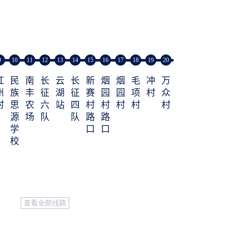
9
10
11
12
13
14
15
16
17
18
19
20
红
民
南
长
云
长
新
烟
烟
毛
冲
万
州
族
丰
征
湖
征
赛
园
园
项
村
众
村
思
农
六
站
四
村
村
村
村
村
源
场
队
队
路
路
学
口
口
校
查看全部线路