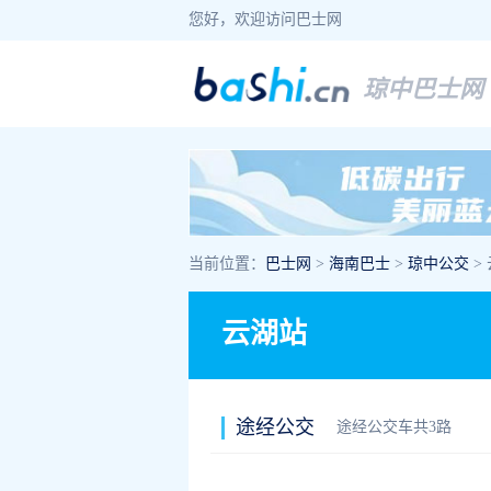
您好，欢迎访问巴士网
琼中巴士网
当前位置：
巴士网
>
海南巴士
>
琼中公交
>
云湖站
途经公交
途经公交车共3路