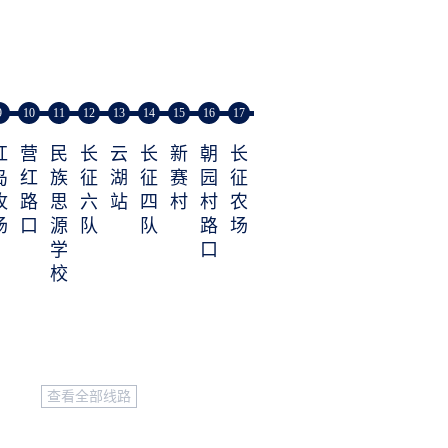
9
10
11
12
13
14
15
16
17
红
营
民
长
云
长
新
朝
长
岛
红
族
征
湖
征
赛
园
征
牧
路
思
六
站
四
村
村
农
场
口
源
队
队
路
场
学
口
校
查看全部线路