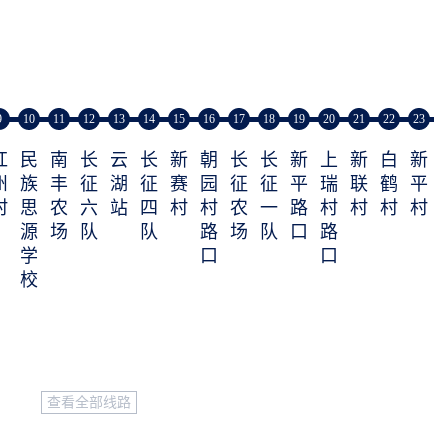
9
10
11
12
13
14
15
16
17
18
19
20
21
22
23
红
民
南
长
云
长
新
朝
长
长
新
上
新
白
新
州
族
丰
征
湖
征
赛
园
征
征
平
瑞
联
鹤
平
村
思
农
六
站
四
村
村
农
一
路
村
村
村
村
源
场
队
队
路
场
队
口
路
学
口
口
校
查看全部线路