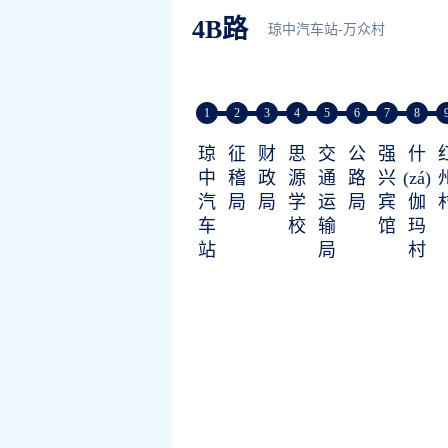
4B路
琼中汽车站-万众村
1
2
3
4
5
6
7
8
琼
征
财
思
交
公
强
什
中
稽
政
源
通
路
兴
(zá)
汽
局
局
学
运
局
宾
伽
车
校
输
馆
玛
站
局
村