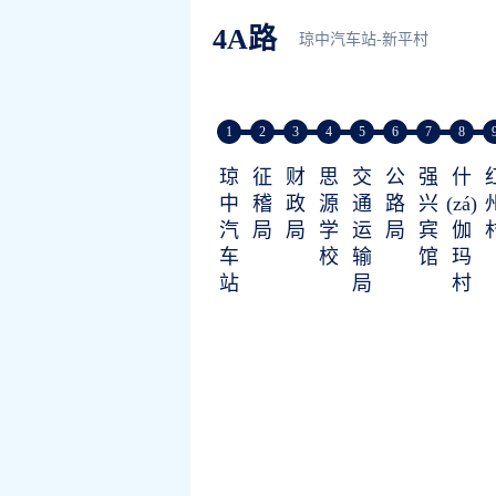
4A路
琼中汽车站-新平村
1
2
3
4
5
6
7
8
琼
征
财
思
交
公
强
什
中
稽
政
源
通
路
兴
(zá)
汽
局
局
学
运
局
宾
伽
车
校
输
馆
玛
站
局
村