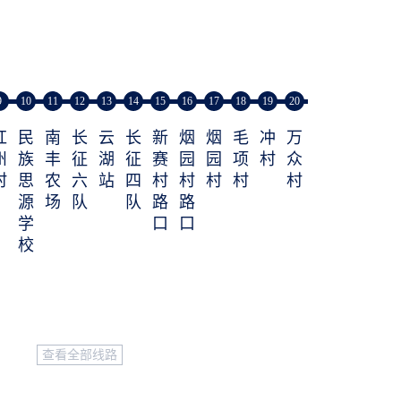
9
10
11
12
13
14
15
16
17
18
19
20
红
民
南
长
云
长
新
烟
烟
毛
冲
万
州
族
丰
征
湖
征
赛
园
园
项
村
众
村
思
农
六
站
四
村
村
村
村
村
源
场
队
队
路
路
学
口
口
校
查看全部线路