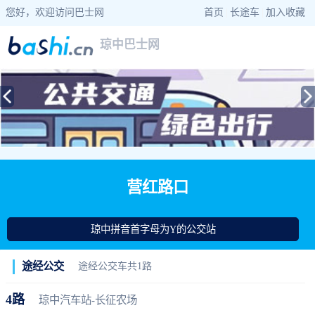
您好，欢迎访问巴士网
首页
|
长途车
|
加入收藏
琼中巴士网
当前位置：
巴士网
>
海南巴士
>
琼中公交
> 营红路口公交站查询
营红路口
琼中拼音首字母为Y的公交站
途经公交
途经公交车共1路
4路
琼中汽车站-长征农场