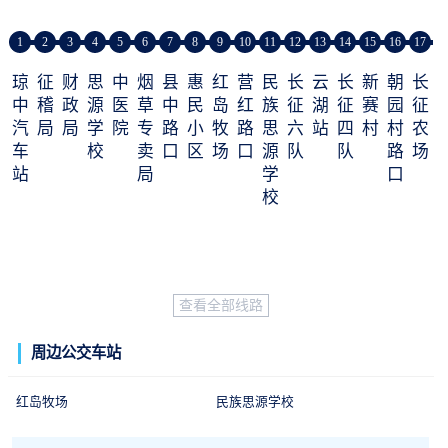
1
2
3
4
5
6
7
8
9
10
11
12
13
14
15
16
17
琼
征
财
思
中
烟
县
惠
红
营
民
长
云
长
新
朝
长
中
稽
政
源
医
草
中
民
岛
红
族
征
湖
征
赛
园
征
汽
局
局
学
院
专
路
小
牧
路
思
六
站
四
村
村
农
车
校
卖
口
区
场
口
源
队
队
路
场
站
局
学
口
校
查看全部线路
周边公交车站
红岛牧场
民族思源学校