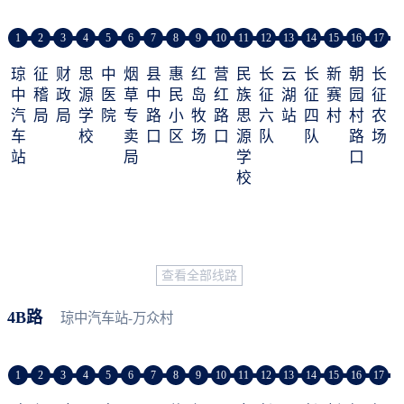
1
2
3
4
5
6
7
8
9
10
11
12
13
14
15
16
17
琼
征
财
思
中
烟
县
惠
红
营
民
长
云
长
新
朝
长
中
稽
政
源
医
草
中
民
岛
红
族
征
湖
征
赛
园
征
汽
局
局
学
院
专
路
小
牧
路
思
六
站
四
村
村
农
车
校
卖
口
区
场
口
源
队
队
路
场
站
局
学
口
校
查看全部线路
4B路
琼中汽车站-万众村
1
2
3
4
5
6
7
8
9
10
11
12
13
14
15
16
17