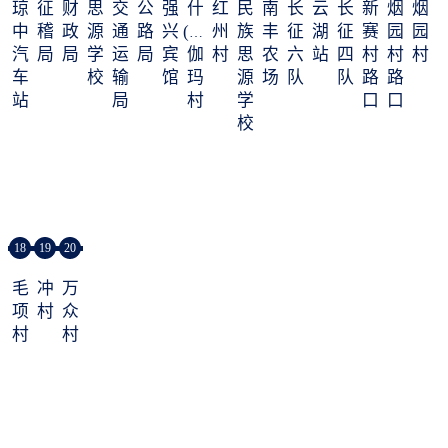
琼
征
财
思
交
公
强
什
红
民
南
长
云
长
新
烟
烟
中
稽
政
源
通
路
兴
(zá)
州
族
丰
征
湖
征
赛
园
园
汽
局
局
学
运
局
宾
伽
村
思
农
六
站
四
村
村
村
车
校
输
馆
玛
源
场
队
队
路
路
站
局
村
学
口
口
校
18
19
20
毛
冲
万
项
村
众
村
村