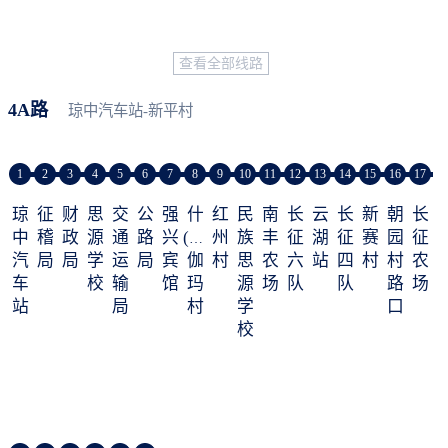
查看全部线路
4A路
琼中汽车站-新平村
1
2
3
4
5
6
7
8
9
10
11
12
13
14
15
16
17
琼
征
财
思
交
公
强
什
红
民
南
长
云
长
新
朝
长
中
稽
政
源
通
路
兴
(zá)
州
族
丰
征
湖
征
赛
园
征
汽
局
局
学
运
局
宾
伽
村
思
农
六
站
四
村
村
农
车
校
输
馆
玛
源
场
队
队
路
场
站
局
村
学
口
校