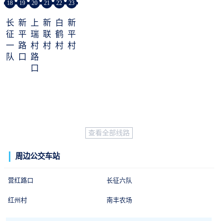
18
19
20
21
22
23
长
新
上
新
白
新
征
平
瑞
联
鹤
平
一
路
村
村
村
村
队
口
路
口
查看全部线路
周边公交车站
营红路口
长征六队
红州村
南丰农场