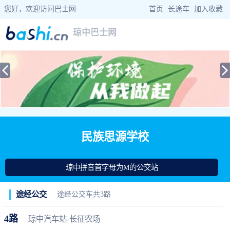
您好，欢迎访问巴士网
首页
|
长途车
|
加入收藏
琼中巴士网
当前位置：
巴士网
>
海南巴士
>
琼中公交
> 民族思源学校公交站查询
民族思源学校
琼中拼音首字母为M的公交站
途经公交
途经公交车共3路
4路
琼中汽车站-长征农场