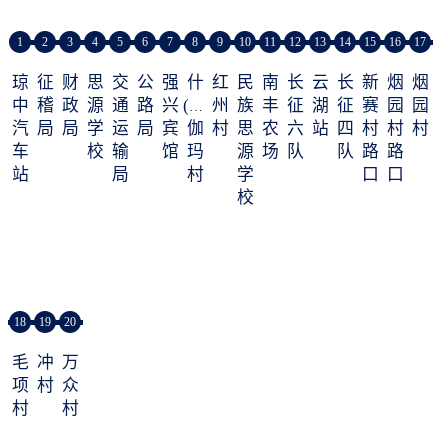
1
2
3
4
5
6
7
8
9
10
11
12
13
14
15
16
17
琼
征
财
思
交
公
强
什
红
民
南
长
云
长
新
烟
烟
中
稽
政
源
通
路
兴
(zá)
州
族
丰
征
湖
征
赛
园
园
汽
局
局
学
运
局
宾
伽
村
思
农
六
站
四
村
村
村
车
校
输
馆
玛
源
场
队
队
路
路
站
局
村
学
口
口
校
18
19
20
毛
冲
万
项
村
众
村
村