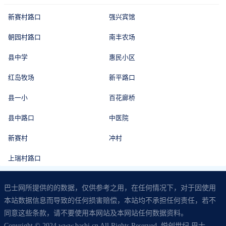
新赛村路口
强兴宾馆
朝园村路口
南丰农场
县中学
惠民小区
红岛牧场
新平路口
县一小
百花廊桥
县中路口
中医院
新赛村
冲村
上瑞村路口
巴士网所提供的的数据，仅供参考之用，在任何情况下，对于因使用
本站数据信息而导致的任何损害赔偿，本站均不承担任何责任，若不
同意这些条款，请不要使用本网站及本网站任何数据资料。
Copyright © 2024 www.bashi.cn All Rights Reserved. 悦创世纪 巴士