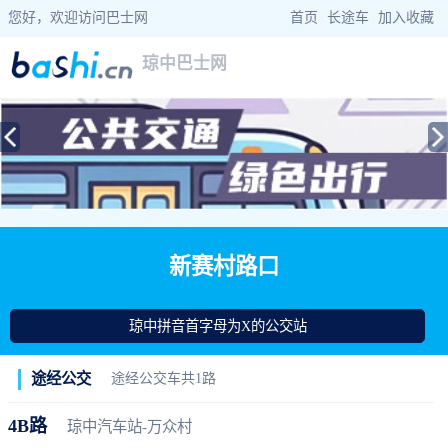
您好，欢迎访问巴士网
首页
|
长途车
|
加入收藏
琼中巴士网
当前位置：
巴士网
>
海南巴士
>
琼中公交
> 新赛村路口公交站查询
新赛村路口
琼中拼音首字母为X的公交站
途经公交
途经公交车共1路
4B路
琼中汽车站-万众村