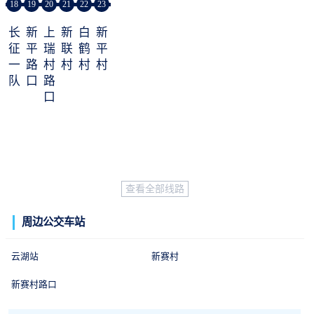
18
19
20
21
22
23
长
新
上
新
白
新
征
平
瑞
联
鹤
平
一
路
村
村
村
村
队
口
路
口
查看全部线路
周边公交车站
云湖站
新赛村
新赛村路口