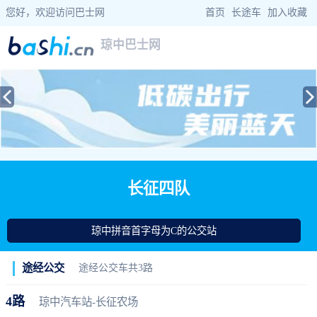
您好，欢迎访问巴士网
首页
|
长途车
|
加入收藏
琼中巴士网
当前位置：
巴士网
>
海南巴士
>
琼中公交
> 长征四队公交站查询
长征四队
琼中拼音首字母为C的公交站
途经公交
途经公交车共3路
4路
琼中汽车站-长征农场