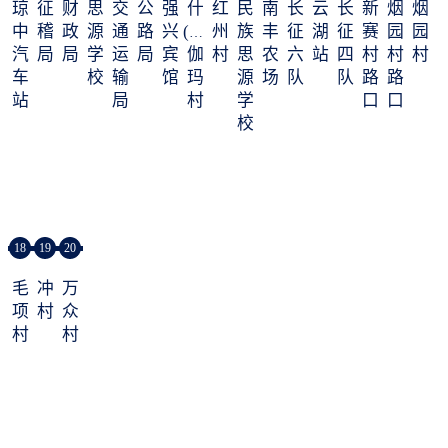
琼
征
财
思
交
公
强
什
红
民
南
长
云
长
新
烟
烟
中
稽
政
源
通
路
兴
(zá)
州
族
丰
征
湖
征
赛
园
园
汽
局
局
学
运
局
宾
伽
村
思
农
六
站
四
村
村
村
车
校
输
馆
玛
源
场
队
队
路
路
站
局
村
学
口
口
校
18
19
20
毛
冲
万
项
村
众
村
村