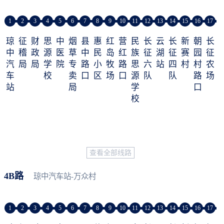
1
2
3
4
5
6
7
8
9
10
11
12
13
14
15
16
17
琼
征
财
思
中
烟
县
惠
红
营
民
长
云
长
新
朝
长
中
稽
政
源
医
草
中
民
岛
红
族
征
湖
征
赛
园
征
汽
局
局
学
院
专
路
小
牧
路
思
六
站
四
村
村
农
车
校
卖
口
区
场
口
源
队
队
路
场
站
局
学
口
校
查看全部线路
4B路
琼中汽车站-万众村
1
2
3
4
5
6
7
8
9
10
11
12
13
14
15
16
17