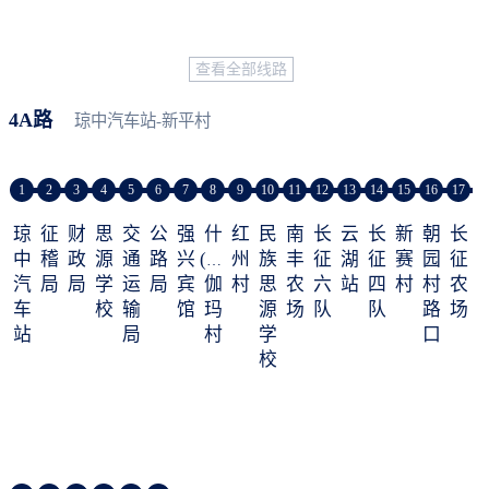
查看全部线路
4A路
琼中汽车站-新平村
1
2
3
4
5
6
7
8
9
10
11
12
13
14
15
16
17
琼
征
财
思
交
公
强
什
红
民
南
长
云
长
新
朝
长
中
稽
政
源
通
路
兴
(zá)
州
族
丰
征
湖
征
赛
园
征
汽
局
局
学
运
局
宾
伽
村
思
农
六
站
四
村
村
农
车
校
输
馆
玛
源
场
队
队
路
场
站
局
村
学
口
校