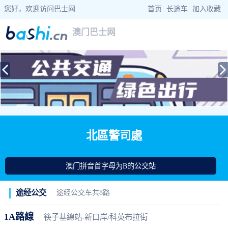
您好，欢迎访问巴士网
首页
|
长途车
|
加入收藏
澳门巴士网
当前位置：
巴士网
>
澳门巴士
> 北區警司處公交站查询
北區警司處
澳门拼音首字母为B的公交站
途经公交
途经公交车共8路
1A路線
筷子基總站-新口岸/科英布拉街