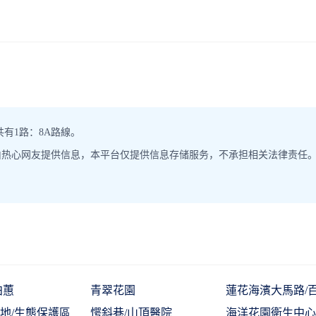
有1路：8A路線。
由热心网友提供信息，本平台仅提供信息存储服务，不承担相关法律责任
柏蕙
青翠花園
蓮花海濱大馬路/
地/生態保護區
愕斜巷/山頂醫院
海洋花園衛生中心