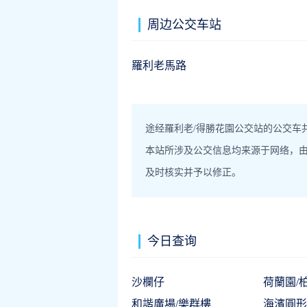
周边公交车站
羅利老馬路
途经羅利老/得勝花園公交站的公交车共
本站所涉及公交信息均来源于网络，
及时核实并予以修正。
今日查询
沙欄仔
荷蘭園/
和諧廣場/樂群樓
海濱圓形