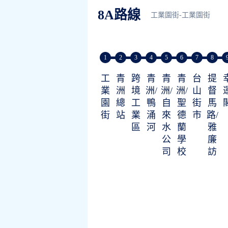
8A路線
工業園街-工業園街
1
2
3
4
5
6
7
8
工
青
跨
青
青
青
台
提
業
洲
境
洲/
洲/
洲/
山
督
園
總
工
鴨
自
聖
街
馬
街
站
業
涌
來
德
市
路/
區
河
水
蘭
雅
公
學
廉
司
校
訪