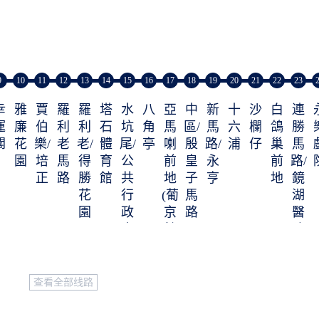
9
10
11
12
13
14
15
16
17
18
19
20
21
22
23
幸
雅
賈
羅
羅
塔
水
八
亞
中
新
十
沙
白
連
運
廉
伯
利
利
石
坑
角
馬
區/
馬
六
欄
鴿
勝
閣
花
樂/
老
老/
體
尾/
亭
喇
殷
路/
浦
仔
巢
馬
園
培
馬
得
育
公
前
皇
永
前
路/
正
路
勝
館
共
地
子
亨
地
鏡
花
行
(葡
馬
湖
園
政
京
路
醫
大
轉
院
樓
乘
站)
查看全部线路