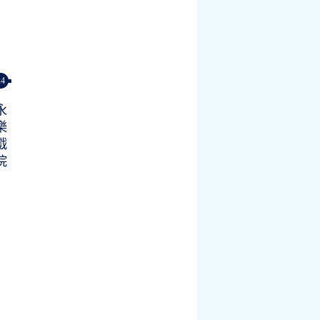
24
永
樂
戲
院