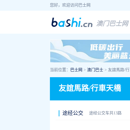
您好，欢迎访问巴士网
澳门巴士网
当前位置：
巴士网
>
澳门巴士
> 友誼馬路/
友誼馬路/行車天橋
途经公交
途经公交车共13路