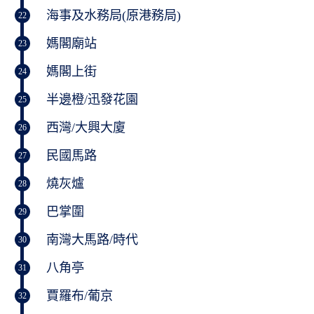
海事及水務局(原港務局)
22
媽閣廟站
23
媽閣上街
24
半邊橙/迅發花園
25
西灣/大興大廈
26
民國馬路
27
燒灰爐
28
巴掌圍
29
南灣大馬路/時代
30
八角亭
31
賈羅布/葡京
32