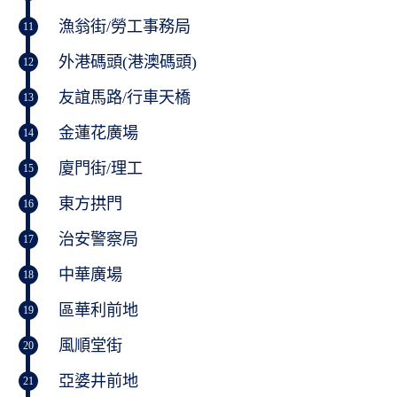
漁翁街/勞工事務局
11
外港碼頭(港澳碼頭)
12
友誼馬路/行車天橋
13
金蓮花廣場
14
廈門街/理工
15
東方拱門
16
治安警察局
17
中華廣場
18
區華利前地
19
風順堂街
20
亞婆井前地
21