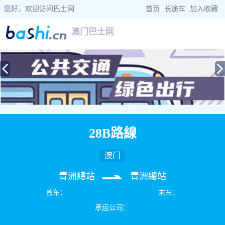
您好，欢迎访问巴士网
首页
|
长途车
|
加入收藏
澳门巴士网
当前位置：
巴士网
>
澳门巴士
> 28B路線公交车路线查询
28B路線
澳门
青洲總站
青洲總站
首车：
末车：
承运公司：