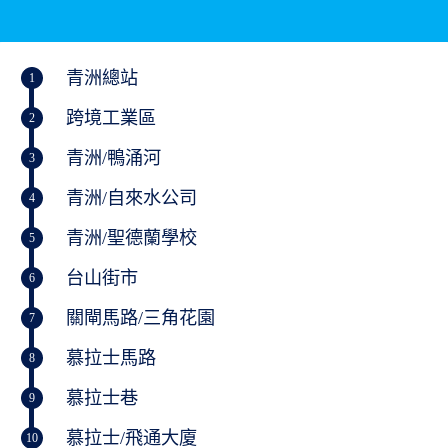
青洲總站
1
跨境工業區
2
青洲/鴨涌河
3
青洲/自來水公司
4
青洲/聖德蘭學校
5
台山街市
6
關閘馬路/三角花園
7
慕拉士馬路
8
慕拉士巷
9
慕拉士/飛通大廈
10