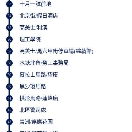
十月一號前地
33
北京街/假日酒店
34
高美士/利澳
35
理工學院
36
高美士/馬六甲街停車場(綜藝館)
37
水塘北角/勞工事務局
38
慕拉士馬路/望廈
39
黑沙環馬路
40
拱形馬路/蓮峰廟
41
北區警司處
42
青洲/嘉應花園
43