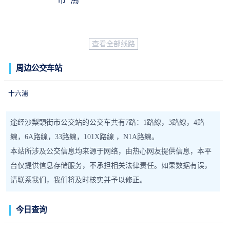
市
馬
路
查看全部线路
周边公交车站
十六浦
途经沙梨頭街市公交站的公交车共有7路：1路線，3路線，4路
線，6A路線，33路線，101X路線 ，N1A路線。
本站所涉及公交信息均来源于网络，由热心网友提供信息，本平
台仅提供信息存储服务，不承担相关法律责任。如果数据有误，
请联系我们，我们将及时核实并予以修正。
今日查询