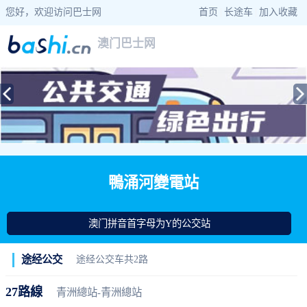
您好，欢迎访问巴士网
首页
|
长途车
|
加入收藏
澳门巴士网
当前位置：
巴士网
>
澳门巴士
> 鴨涌河變電站公交站查询
鴨涌河變電站
澳门拼音首字母为Y的公交站
途经公交
途经公交车共2路
27路線
青洲總站-青洲總站