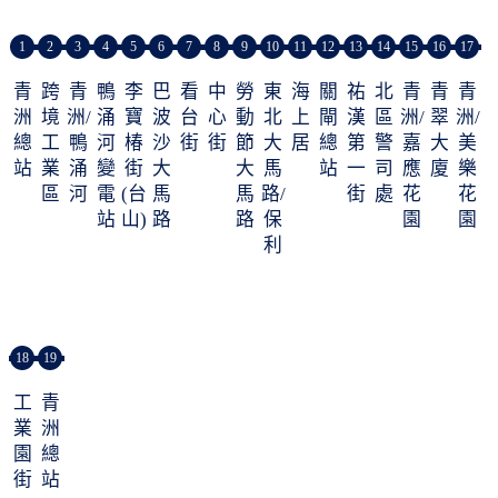
1
2
3
4
5
6
7
8
9
10
11
12
13
14
15
16
17
青
跨
青
鴨
李
巴
看
中
勞
東
海
關
祐
北
青
青
青
洲
境
洲/
涌
寶
波
台
心
動
北
上
閘
漢
區
洲/
翠
洲/
總
工
鴨
河
椿
沙
街
街
節
大
居
總
第
警
嘉
大
美
站
業
涌
變
街
大
大
馬
站
一
司
應
廈
樂
區
河
電
(台
馬
馬
路/
街
處
花
花
站
山)
路
路
保
園
園
利
達
18
19
工
青
業
洲
園
總
街
站