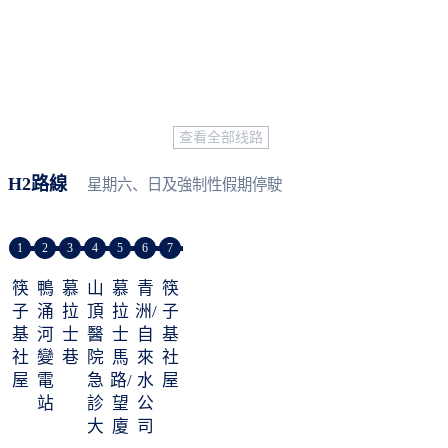
查看全部线路
H2路線
星期六、日及強制性假期停駛
1
2
3
4
5
6
7
筷
鴨
慕
山
慕
青
筷
子
涌
拉
頂
拉
洲/
子
基
河
士
醫
士
自
基
社
變
巷
院
馬
來
社
屋
電
急
路/
水
屋
站
診
望
公
大
廈
司