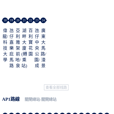
心
英
區
大
測
布
樓
站
拉
街
18
19
20
21
22
23
24
偉
氹
亞
湖
百
氹
廣
龍/
仔
利
畔
利
仔
東
科
嘉
雅
大
寶
中
大
技
樂
架
廈
花
央
馬
大
庇
前
(轉
園
公
路/
學
馬
地/
乘
園/
濠
路
泉
站)
成
景
悅
都
街
查看全部线路
AP1路線
關閘總站-關閘總站