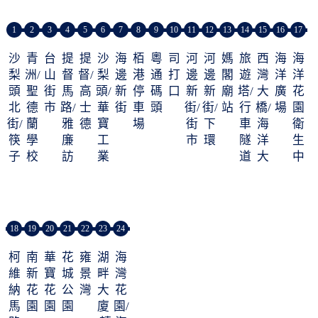
1
2
3
4
5
6
7
8
9
10
11
12
13
14
15
16
17
沙
青
台
提
提
沙
海
栢
粵
司
河
河
媽
旅
西
海
海
梨
洲/
山
督
督/
梨
邊
港
通
打
邊
邊
閣
遊
灣
洋
洋
頭
聖
街
馬
高
頭/
新
停
碼
口
新
新
廟
塔/
大
廣
花
北
德
市
路/
士
華
街
車
頭
街/
街/
站
行
橋/
場
園
街/
蘭
雅
德
寶
場
街
下
車
海
衛
筷
學
廉
工
市
環
隧
洋
生
子
校
訪
業
道
大
中
基
大
(西
馬
心
北
廈
灣
路
灣
大
橋)
18
19
20
21
22
23
24
柯
南
華
花
雍
湖
海
維
新
寶
城
景
畔
灣
納
花
花
公
灣
大
花
馬
園
園
園
廈
園/