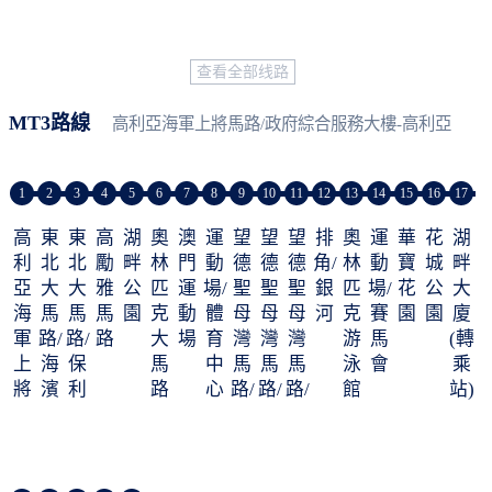
測
連
圓
站
貫
形
公
地
查看全部线路
路
MT3路線
高利亞海軍上將馬路/政府綜合服務大樓-高利亞
1
2
3
4
5
6
7
8
9
10
11
12
13
14
15
16
17
高
東
東
高
湖
奧
澳
運
望
望
望
排
奧
運
華
花
湖
利
北
北
勵
畔
林
門
動
德
德
德
角/
林
動
寶
城
畔
亞
大
大
雅
公
匹
運
場/
聖
聖
聖
銀
匹
場/
花
公
大
海
馬
馬
馬
園
克
動
體
母
母
母
河
克
賽
園
園
廈
軍
路/
路/
路
大
場
育
灣
灣
灣
游
馬
(轉
上
海
保
馬
中
馬
馬
馬
泳
會
乘
將
濱
利
路
心
路/
路/
路/
館
站)
馬
達
軍
紅
連
圓
路/
營
樹
貫
形
政
林
公
地
府
路