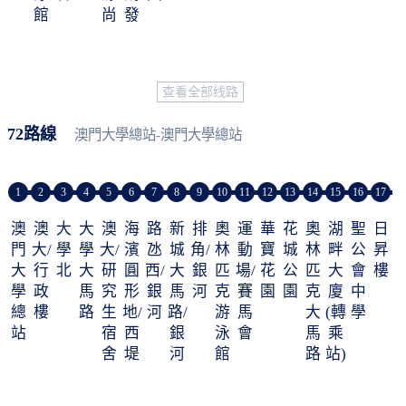
館
尚
發
圓
形
地
查看全部线路
72路線
澳門大學總站-澳門大學總站
1
2
3
4
5
6
7
8
9
10
11
12
13
14
15
16
17
澳
澳
大
大
澳
海
路
新
排
奧
運
華
花
奧
湖
聖
日
門
大/
學
學
大/
濱
氹
城
角/
林
動
寶
城
林
畔
公
昇
大
行
北
大
研
圓
西/
大
銀
匹
場/
花
公
匹
大
會
樓
學
政
馬
究
形
銀
馬
河
克
賽
園
園
克
廈
中
總
樓
路
生
地/
河
路/
游
馬
大
(轉
學
站
宿
西
銀
泳
會
馬
乘
舍
堤
河
館
路
站)
馬
圓
路
形