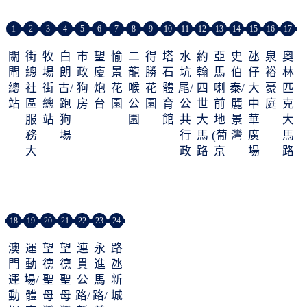
1
2
3
4
5
6
7
8
9
10
11
12
13
14
15
16
17
關
街
牧
白
市
望
愉
二
得
塔
水
約
亞
史
氹
泉
奧
閘
總
場
朗
政
廈
景
龍
勝
石
坑
翰
馬
伯
仔
裕
林
總
社
街
古/
狗
炮
花
喉
花
體
尾/
四
喇
泰/
大
豪
匹
站
區
總
跑
房
台
園
公
園
育
公
世
前
麗
中
庭
克
服
站
狗
園
館
共
大
地
景
華
大
務
場
行
馬
(葡
灣
廣
馬
大
政
路
京
場
路
樓
大
轉
樓
乘
站)
18
19
20
21
22
23
24
澳
運
望
望
連
永
路
門
動
德
德
貫
進
氹
運
場/
聖
聖
公
馬
新
動
體
母
母
路/
路/
城