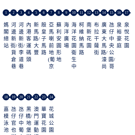
1
2
3
4
5
6
7
8
9
10
11
12
13
14
15
16
17
媽
河
河
內
新
殷
亞
蘇
海
海
柯
南
布
廣
氹
泉
泉
閣
邊
邊
港
馬
皇
馬
利
洋
洋
維
新
拉
東
仔
裕
悅
總
新
新
客
路/
子
喇
安
廣
花
納
花
干
大
中
豪
花
站
街/
街/
運
大
馬
前
圓
場
園
馬
園
薩
馬
央
庭
園
貨
李
碼
豐
路
地
形
衛
路
街
路/
公
倉
道
頭
(葡
地
生
濠
園/
巷
巷
京
中
尚
哥
轉
心
英
乘
布
站)
拉
街
18
19
20
21
22
23
24
嘉
氹
氹
黑
澳
華
花
模
仔
仔
橋/
門
寶
城
泳
官
中
地
運
花
公
池
也
葡
堡
動
園
園