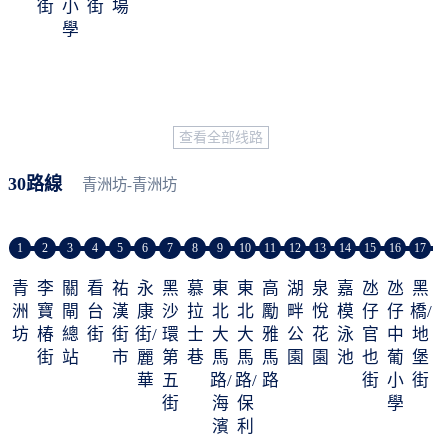
街
小
街
場
學
查看全部线路
30路線
青洲坊-青洲坊
1
2
3
4
5
6
7
8
9
10
11
12
13
14
15
16
17
青
李
關
看
祐
永
黑
慕
東
東
高
湖
泉
嘉
氹
氹
黑
洲
寶
閘
台
漢
康
沙
拉
北
北
勵
畔
悅
模
仔
仔
橋/
坊
椿
總
街
街
街/
環
士
大
大
雅
公
花
泳
官
中
地
街
站
市
麗
第
巷
馬
馬
馬
園
園
池
也
葡
堡
華
五
路/
路/
路
街
小
街
街
海
保
學
濱
利