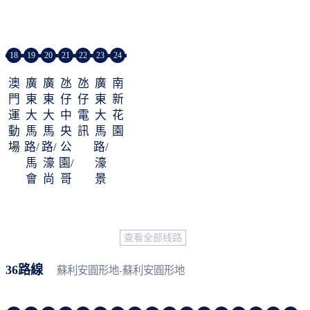
達
18
19
20
21
22
23
24
澳
廣
廣
氹
氹
廣
南
門
東
東
仔
仔
東
新
運
大
大
中
電
大
花
動
馬
馬
央
訊
馬
園
場
路/
路/
公
路/
馬
濠
園/
濠
會
尚
哥
景
英
布
拉
查看全部线路
街
36路線
蘇利安圓形地-蘇利安圓形地