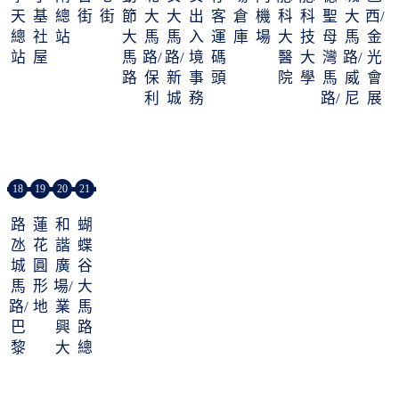
天
基
總
街
街
節
大
大
出
客
倉
機
科
科
聖
大
西/
總
社
站
大
馬
馬
入
運
庫
場
大
技
母
馬
金
站
屋
馬
路/
路/
境
碼
醫
大
灣
路/
光
路
保
新
事
頭
院
學
馬
威
會
利
城
務
路/
尼
展
達
區
大
連
斯
樓
貫
人
公
路
18
19
20
21
路
蓮
和
蝴
氹
花
諧
蝶
城
圓
廣
谷
馬
形
場/
大
路/
地
業
馬
巴
興
路
黎
大
總
人
廈
站