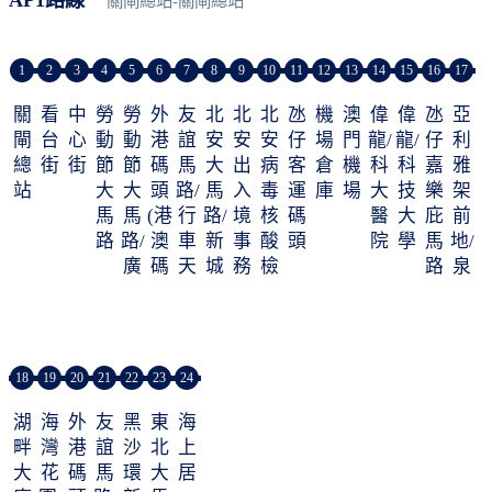
AP1路線
關閘總站-關閘總站
1
2
3
4
5
6
7
8
9
10
11
12
13
14
15
16
17
關
看
中
勞
勞
外
友
北
北
北
氹
機
澳
偉
偉
氹
亞
閘
台
心
動
動
港
誼
安
安
安
仔
場
門
龍/
龍/
仔
利
總
街
街
節
節
碼
馬
大
出
病
客
倉
機
科
科
嘉
雅
站
大
大
頭
路/
馬
入
毒
運
庫
場
大
技
樂
架
馬
馬
(港
行
路/
境
核
碼
醫
大
庇
前
路
路/
澳
車
新
事
酸
頭
院
學
馬
地/
廣
碼
天
城
務
檢
路
泉
華
頭)
橋
區
大
測
悅
樓
站
18
19
20
21
22
23
24
湖
海
外
友
黑
東
海
畔
灣
港
誼
沙
北
上
大
花
碼
馬
環
大
居