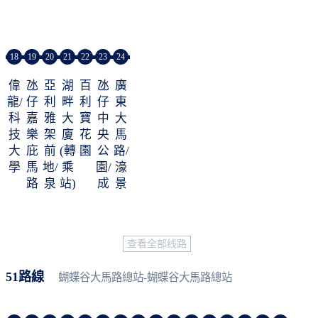
心
英
區
大
測
布
樓
站
拉
街
18
19
20
21
22
23
24
偉
氹
亞
湖
百
氹
廣
龍/
仔
利
畔
利
仔
東
科
嘉
雅
大
寶
中
大
技
樂
架
廈
花
央
馬
大
庇
前
(轉
園
公
路/
學
馬
地/
乘
園/
濠
路
泉
站)
成
景
悅
都
街
查看全部线路
51路線
蝴蝶谷大馬路總站-蝴蝶谷大馬路總站