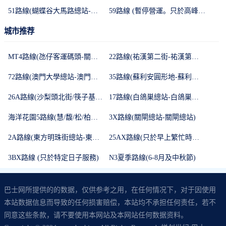
51路線(蝴蝶谷大馬路總站-蝴蝶谷大馬路總站)
59路線 (暫停營運。只於高峰時段服務)
城市推荐
MT4路線(氹仔客運碼頭-關閘總站)
22路線(祐漢第二街-祐漢第二街)
72路線(澳門大學總站-澳門大學總站)
35路線(蘇利安圓形地-蘇利安圓形地)
26A路線(沙梨頭北街/筷子基北灣-黑沙海灘)
17路線(白鴿巣總站-白鴿巣總站)
海洋花園5路線(慧/馥/松/柏苑專車)
3X路線(關閘總站-關閘總站)
2A路線(東方明珠街總站-東方明珠街總站)
25AX路線(只於早上繁忙時段服務/星期日及強制性假期停駛)
3BX路線 (只於特定日子服務)
N3夏季路線(6-8月及中秋節)
巴士网所提供的的数据，仅供参考之用，在任何情况下，对于因使用
本站数据信息而导致的任何损害赔偿，本站均不承担任何责任，若不
同意这些条款，请不要使用本网站及本网站任何数据资料。