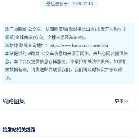
最后更新于：2026-07-16
澳门59路線 公交车：从關閘廣場(毗鄰拱北口岸)出发开往聯生工
業邨(金峰南岸)方向，全程共途经车站9座。
59路線 路线查询地址：https://www.bashi.cn/aomen/59lu
本站提供的59路線 公交车信息均来源于网络，由热心网友提供信
息，本平台仅提供信息存储服务，不承担相关法律责任。如果相
关数据有误，请发送邮件联系我们，我们将及时核实并予以修
正。
线路图集
更多>>
始发站相关线路