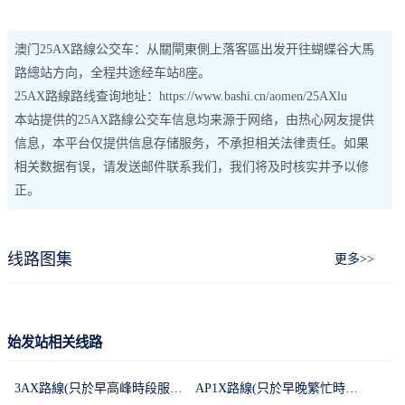
澳门25AX路線公交车：从關閘東側上落客區出发开往蝴蝶谷大馬
路總站方向，全程共途经车站8座。
25AX路線路线查询地址：https://www.bashi.cn/aomen/25AXlu
本站提供的25AX路線公交车信息均来源于网络，由热心网友提供
信息，本平台仅提供信息存储服务，不承担相关法律责任。如果
相关数据有误，请发送邮件联系我们，我们将及时核实并予以修
正。
线路图集
更多>>
始发站相关线路
3AX路線(只於早高峰時段服務、強制性假期停駛)
AP1X路線(只於早晚繁忙時段服務/強制性假期停駛)