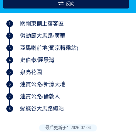
反向
關閘東側上落客區
1
勞動節大馬路/廣華
2
亞馬喇前地(葡京轉乘站)
3
史伯泰/麗景灣
4
泉亮花園
5
連貫公路/新濠天地
6
連貫公路/倫敦人
7
蝴蝶谷大馬路總站
8
最后更新于：2026-07-04