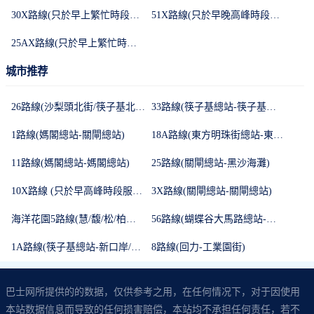
30X路線(只於早上繁忙時段服務/星期日及強制性假期停駛)
51X路線(只於早晚高峰時段服務、周日及公眾假期停駛)
25AX路線(只於早上繁忙時段服務/星期日及強制性假期停駛)
城市推荐
26路線(沙梨頭北街/筷子基北灣-路環街市)
33路線(筷子基總站-筷子基總站)
1路線(媽閣總站-關閘總站)
18A路線(東方明珠街總站-東方明珠街總站)
11路線(媽閣總站-媽閣總站)
25路線(關閘總站-黑沙海灘)
10X路線 (只於早高峰時段服務/星期日及強制性假期停駛)
3X路線(關閘總站-關閘總站)
海洋花園5路線(慧/馥/松/柏苑專車)
56路線(蝴蝶谷大馬路總站-蝴蝶谷大馬路總站)
1A路線(筷子基總站-新口岸/科英布拉街)
8路線(回力-工業園街)
巴士网所提供的的数据，仅供参考之用，在任何情况下，对于因使用
本站数据信息而导致的任何损害赔偿，本站均不承担任何责任，若不