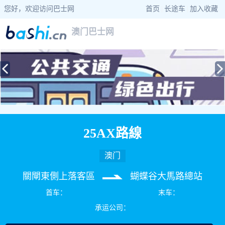
您好，欢迎访问巴士网
首页
|
长途车
|
加入收藏
澳门巴士网
当前位置：
巴士网
>
澳门巴士
> 25AX路線公交车路线查询
25AX路線
澳门
關閘東側上落客區
蝴蝶谷大馬路總站
首车：
末车：
承运公司：