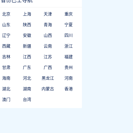
省份巴士导航
北京
上海
天津
重庆
山东
陕西
青海
宁夏
辽宁
安徽
山西
四川
西藏
新疆
云南
浙江
吉林
江西
江苏
福建
甘肃
广东
广西
贵州
海南
河北
黑龙江
河南
湖北
湖南
内蒙古
香港
澳门
台湾