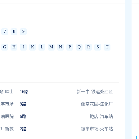
7
8
9
G
H
J
K
L
M
N
P
Q
R
S
T
站-峄山
16路
新一中-铁运处西区
振宇市场
9路
燕京花园-焦化厂
神病医院
6路
鲍店-汽车站
卞厂新苑
2路
振宇市场-火车站