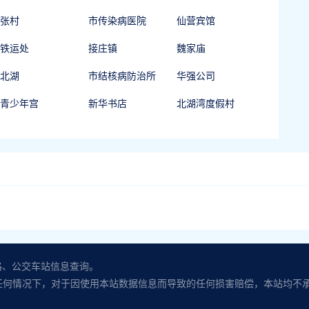
张村
市传染病医院
仙营宾馆
铁运处
接庄镇
魏家庙
北湖
市结核病防治所
华强公司
青少年宫
新华书店
北湖湾度假村
路、公交车站信息查询。
任何情况下，对于因使用本站数据信息而导致的任何损害赔偿，本站均不