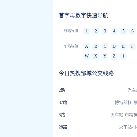
首字母数字快速导航
线路导航
1
2
3
4
5
6
车站导航
A
B
C
D
E
F
W
X
Y
Z
1
今日热搜邹城公交线路
2路
汽车
37路
博特丝杠-
3路
火车站-市精
28路
火车站-