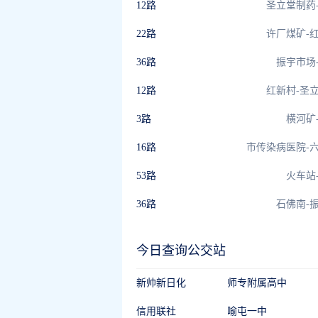
12路
圣立堂制药
22路
许厂煤矿-
36路
振宇市场
12路
红新村-圣
3路
横河矿
16路
市传染病医院-
53路
火车站
36路
石佛南-
今日查询公交站
新帅新日化
师专附属高中
信用联社
喻屯一中