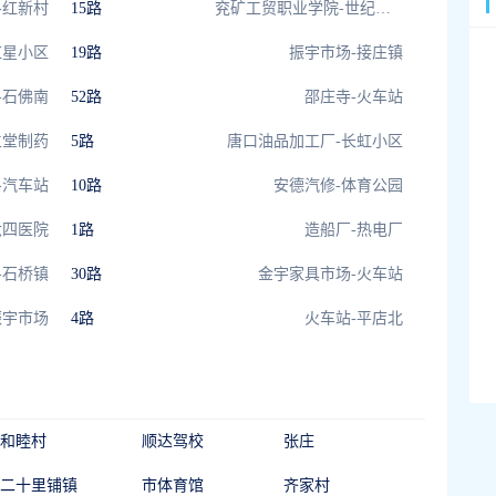
-红新村
15路
兖矿工贸职业学院-世纪花苑
红星小区
19路
振宇市场-接庄镇
-石佛南
52路
邵庄寺-火车站
立堂制药
5路
唐口油品加工厂-长虹小区
-汽车站
10路
安德汽修-体育公园
六四医院
1路
造船厂-热电厂
-石桥镇
30路
金宇家具市场-火车站
振宇市场
4路
火车站-平店北
和睦村
顺达驾校
张庄
二十里铺镇
市体育馆
齐家村