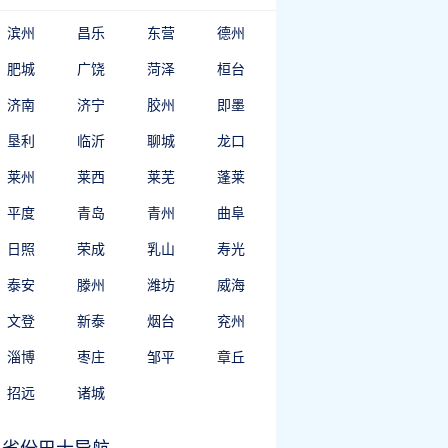
滨州
昌乐
东营
德州
肥城
广饶
菏泽
桓台
济南
济宁
胶州
即墨
垦利
临沂
聊城
龙口
莱州
莱西
莱芜
蓬莱
平度
青岛
青州
曲阜
日照
荣成
乳山
寿光
泰安
滕州
潍坊
威海
文登
新泰
烟台
兖州
淄博
枣庄
邹平
章丘
招远
诸城