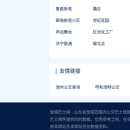
鲁能新苑
魏庄
邮电新苑小区
世纪花园
声远舞台
红光化工厂
济宁联通
喻屯北
友情链接
池州公交查询
呼和浩特公交
邹城巴士网 - 山东省邹城范围内公交巴士线
巴士网所提供的的数据，仅供参考之用，在
用本网站及本网站任何数据资料。