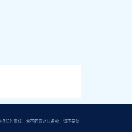
承担任何责任，若不同意这些条款，请不要使