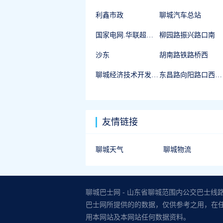
利鑫市政
聊城汽车总站
国家电网.华联超市北
柳园路振兴路口南
沙东
胡南路铁路桥西
聊城经济技术开发区管委会
东昌路向阳路口西(威海商业银行)
友情链接
聊城天气
聊城物流
聊城巴士网 - 山东省聊城范围内公交巴士线
巴士网所提供的的数据，仅供参考之用，在
用本网站及本网站任何数据资料。