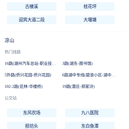
古楼溪
桂花坪
迎宾大道二段
大堰塘
凉山
热门线路
16路(湖州汽车总站-职业技术学院)
3路(湖东-图书馆)
5外路(侨兴花园-侨兴花园)
6路湖中专线(碧浪小区-湖中弁山校区)
102-2路(花林-华楼桥)
19路(潜庄-郑家浒)
公交站
东风农场
九八医院
担坊头
东白鱼潭