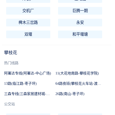
交机厂
巨腾一期
椑木三岔路
永安
双堰
和平堰塘
攀枝花
热门线路
阿署达专线(阿署达-中心广场)
11(大花地南路-攀枝花学院)
13路(临江路-枣子坪)
64路夜班(攀枝花火车站-渡口大桥南)
三森专线(三森家居建材城-炳草岗大街)
26路(南山-枣子坪)
公交站