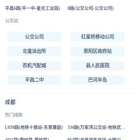
平昌6路(平一中-星光工业园)
8路(公交公司-公交公司)
公交站
公交公司
红星桥移动公司
北龛派出所
恩阳区政府站
农机汽配城
县人民医院
平昌二中
巴河半岛
成都
热门线路
L039路(地铁十陵站-东景康庭)
334路(万家湾公交站-地铁武侯大道站(B口))
1031路(西岭路-西岭路)
854路(龙泉汽车总站-十陵公交站)