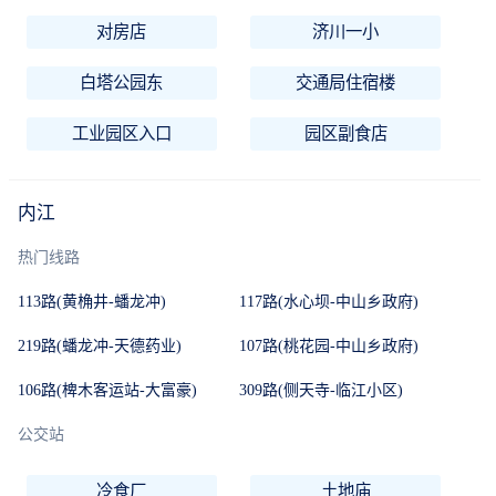
对房店
济川一小
白塔公园东
交通局住宿楼
工业园区入口
园区副食店
内江
热门线路
113路(黄桷井-蟠龙冲)
117路(水心坝-中山乡政府)
219路(蟠龙冲-天德药业)
107路(桃花园-中山乡政府)
106路(椑木客运站-大富豪)
309路(侧天寺-临江小区)
公交站
冷食厂
土地庙