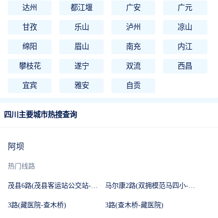
达州
都江堰
广安
广元
甘孜
乐山
泸州
凉山
绵阳
眉山
南充
内江
攀枝花
遂宁
双流
西昌
宜宾
雅安
自贡
四川主要城市热搜查询
阿坝
热门线路
茂县6路(茂县客运站公交站-川青铁路茂县站)
马尔康2路(双拥模范马四小-查木桥)
3路(藏医院-查木桥)
3路(查木桥-藏医院)