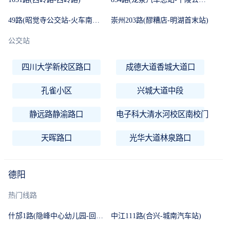
49路(昭觉寺公交站-火车南站公交站)
崇州203路(醪糟店-明湖首末站)
公交站
四川大学新校区路口
成德大道香城大道口
孔雀小区
兴城大道中段
静远路静渝路口
电子科大清水河校区南校门
天晖路口
光华大道林泉路口
德阳
热门线路
什邡1路(隐峰中心幼儿园-回澜中心村)
中江111路(合兴-城南汽车站)