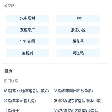
公交站
水中坝村
电大
友谊茶厂
张江小区
学府花园
桃花巷
国税局
防医站
自贡
热门线路
85路[邓关线](客运总站-邓关)
38路(和景园社区-沙鱼坝)
27路(草学堂-鹅儿沟)
富顺2路(城东客运站-衡水中学)
12路(长土)
304路[黄家山区间车](火车站广场-川玻)