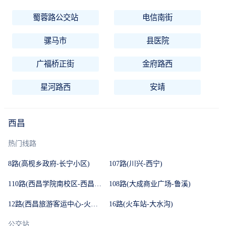
蜀蓉路公交站
电信南街
骡马市
县医院
广福桥正街
金府路西
星河路西
安靖
西昌
热门线路
8路(高枧乡政府-长宁小区)
107路(川兴-西宁)
110路(西昌学院南校区-西昌学院北校区)
108路(大成商业广场-鲁溪)
12路(西昌旅游客运中心-火车站)
16路(火车站-大水沟)
公交站