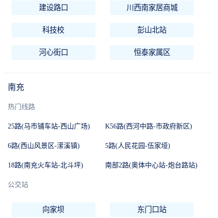
建设路口
川西南家居商城
科技校
彭山北站
河心街口
恒泰家属区
南充
热门线路
25路(马市铺车站-西山广场)
K56路(西河中路-市政府新区)
6路(西山风景区-潆溪镇)
5路(人民花园-伍家垭)
18路(南充火车站-北斗坪)
南部2路(奥体中心站-炮台路站)
公交站
向家坝
东门口站