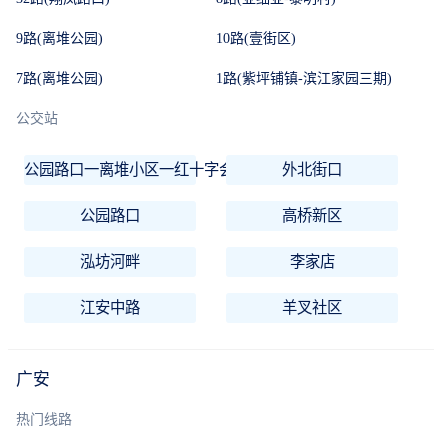
9路(离堆公园)
10路(壹街区)
7路(离堆公园)
1路(紫坪铺镇-滨江家园三期)
公交站
公园路口一离堆小区一红十字会医院一四0五医院一塔子村一马
外北街口
公园路口
高桥新区
泓坊河畔
李家店
江安中路
羊叉社区
广安
热门线路