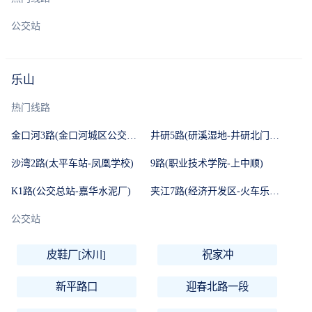
公交站
乐山
热门线路
金口河3路(金口河城区公交站-金口河区医院)
井研5路(研溪湿地-井研北门车站)
沙湾2路(太平车站-凤凰学校)
9路(职业技术学院-上中顺)
K1路(公交总站-嘉华水泥厂)
夹江7路(经济开发区-火车乐山北站)
公交站
皮鞋厂[沐川]
祝家冲
新平路口
迎春北路一段