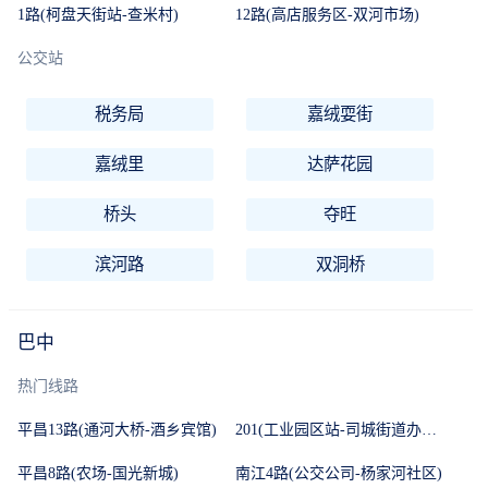
1路(柯盘天街站-查米村)
12路(高店服务区-双河市场)
公交站
税务局
嘉绒耍街
嘉绒里
达萨花园
桥头
夺旺
滨河路
双洞桥
巴中
热门线路
平昌13路(通河大桥-酒乡宾馆)
201(工业园区站-司城街道办事处站)
平昌8路(农场-国光新城)
南江4路(公交公司-杨家河社区)