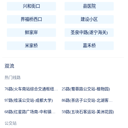
兴和街口
县医院
界福桥西口
建设小区
鲜家岸
圣泉中路(遂宁海关)
米家桥
嘉禾桥
双流
热门线路
76路(火车南站综合交通枢纽-八里小区)
25路(蜀蓉路公交站-植物园)
97路(桂溪公交站-成都大学)
86路(茶店子公交站-北湖客运站)
68路(红星路广场南-中和镇公交站)
59路(五块石客运站-美洲花园)
公交站