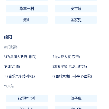
华丰一村
安吉埭
湾山
金家兜
绵阳
热门线路
317(凤凰乡政府-忠兴)
71(火炬大厦-东街)
专线(江油)
93(五里梁-老龙山广场)
76(富乐汽车站-小枧)
8(西科大南门-市中心医院)
公交站
石垭村七社
渣子库