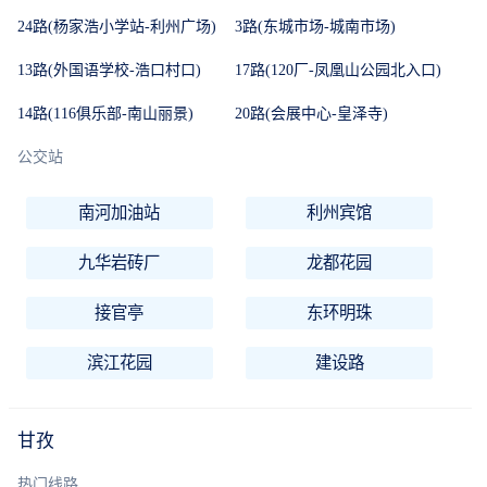
24路(杨家浩小学站-利州广场)
3路(东城市场-城南市场)
13路(外国语学校-浩口村口)
17路(120厂-凤凰山公园北入口)
14路(116俱乐部-南山丽景)
20路(会展中心-皇泽寺)
公交站
南河加油站
利州宾馆
九华岩砖厂
龙都花园
接官亭
东环明珠
滨江花园
建设路
甘孜
热门线路