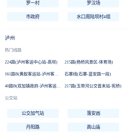
罗一村
罗汉场
市政府
水口周陆坝村4组
泸州
热门线路
224路(泸州客运中心站-高坝)
215路(杨桥风景区-体育场)
161路B(黄舣客运站-泸州客运中心站)
石寨线(石寨-蓝安路一段)
40路B(双加镇政府-泸州客运中心站)
217路(玉带河公交首末站-宪桥)
公交站
公交加气站
落安凼
丹阳路
高山庙