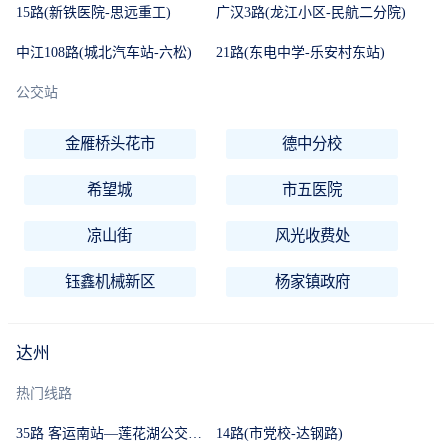
15路(新铁医院-思远重工)
广汉3路(龙江小区-民航二分院)
中江108路(城北汽车站-六松)
21路(东电中学-乐安村东站)
公交站
金雁桥头花市
德中分校
希望城
市五医院
凉山街
风光收费处
钰鑫机械新区
杨家镇政府
达州
热门线路
35路 客运南站—莲花湖公交首末站(莲花湖公交首末站-客运南站)
14路(市党校-达钢路)