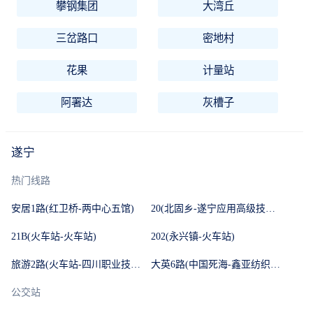
攀钢集团
大湾丘
三岔路口
密地村
花果
计量站
阿署达
灰槽子
遂宁
热门线路
安居1路(红卫桥-两中心五馆)
20(北固乡-遂宁应用高级技工学校)
21B(火车站-火车站)
202(永兴镇-火车站)
旅游2路(火车站-四川职业技术学院)
大英6路(中国死海-鑫亚纺织厂食堂)
公交站