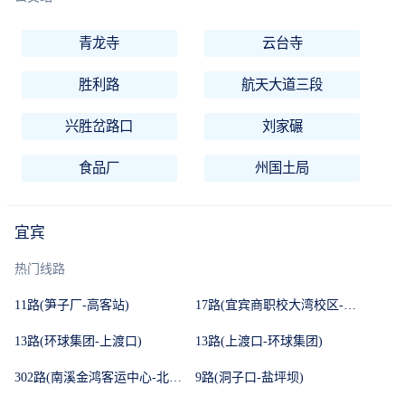
青龙寺
云台寺
胜利路
航天大道三段
兴胜岔路口
刘家碾
食品厂
州国土局
宜宾
热门线路
11路(笋子厂-高客站)
17路(宜宾商职校大湾校区-沙坪)
13路(环球集团-上渡口)
13路(上渡口-环球集团)
302路(南溪金鸿客运中心-北门站)
9路(洞子口-盐坪坝)