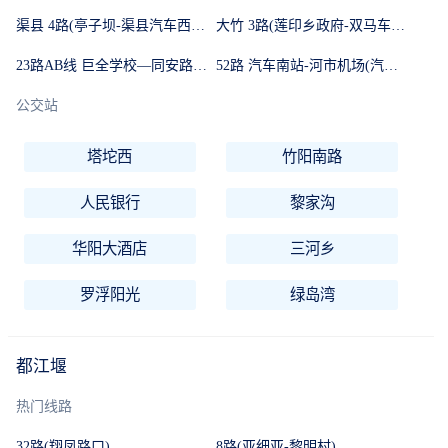
渠县 4路(亭子坝-渠县汽车西站)
大竹 3路(莲印乡政府-双马车站)
23路AB线 巨全学校—同安路(环线)
52路 汽车南站-河市机场(汽车南站-河市机场)
公交站
塔坨西
竹阳南路
人民银行
黎家沟
华阳大酒店
三河乡
罗浮阳光
绿岛湾
都江堰
热门线路
32路(翔凤路口)
8路(亚细亚-黎明村)