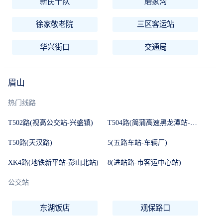
新民十队
磨家沟
徐家敬老院
三区客运站
华兴街口
交通局
眉山
热门线路
T502路(视高公交站-兴盛镇)
T504路(简蒲高速黑龙潭站-视高公交站)
T50路(天汉路)
5(五路车站-车辆厂)
XK4路(地铁新平站-彭山北站)
8(进站路-市客运中心站)
公交站
东湖饭店
观保路口