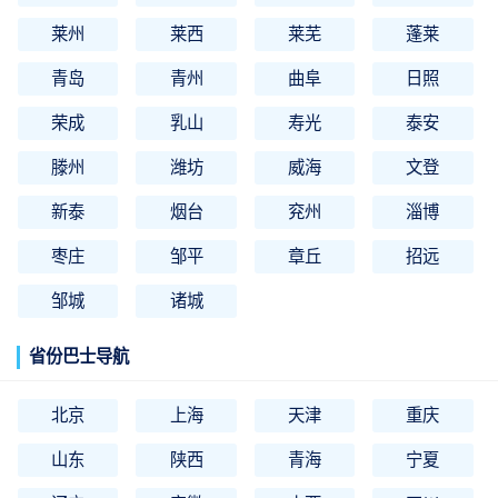
莱州
莱西
莱芜
蓬莱
青岛
青州
曲阜
日照
荣成
乳山
寿光
泰安
滕州
潍坊
威海
文登
新泰
烟台
兖州
淄博
枣庄
邹平
章丘
招远
邹城
诸城
省份巴士导航
北京
上海
天津
重庆
山东
陕西
青海
宁夏