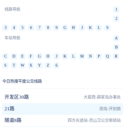
线路导航
1
2
3
4
5
6
7
8
9
G
H
J
K
L
S
车站导航
A
B
C
D
E
F
G
H
J
K
L
M
N
P
Q
R
S
T
W
X
Y
Z
6
今日热搜平度公交线路
开发区30路
大窑西-薛家岛办事处
21路
团岛-开封路
隧道8路
四方长途站-灵山卫公交枢纽站