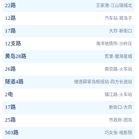
22路
王家港-江山瑞城北
12路
汽车站-窝洛子
17路
大夼-新街口
12支路
海洋地质所-沙岭庄
黄岛28路
荒里-傲海星城
26路
南京路-火车站
隧道4路
隧道薛家岛枢纽站-四方长途站
2电
镇江路-火车站
17路
新街口-大夼
25路
市政府-团岛
503路
巧女张-电影院