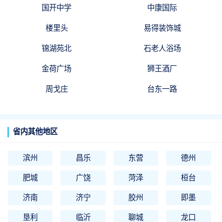
国开中学
中康国际
楼里头
易得装饰城
锦湖苑北
石老人浴场
金荷广场
狮王酒厂
周戈庄
台东一路
省内其他地区
滨州
昌乐
东营
德州
肥城
广饶
菏泽
桓台
济南
济宁
胶州
即墨
垦利
临沂
聊城
龙口