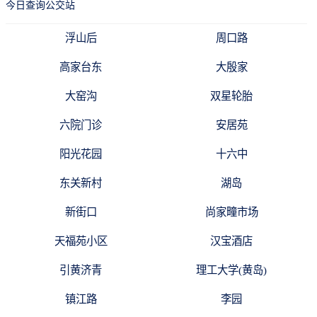
今日查询公交站
浮山后
周口路
高家台东
大殷家
大窑沟
双星轮胎
六院门诊
安居苑
阳光花园
十六中
东关新村
湖岛
新街口
尚家疃市场
天福苑小区
汉宝酒店
引黄济青
理工大学(黄岛)
镇江路
李园