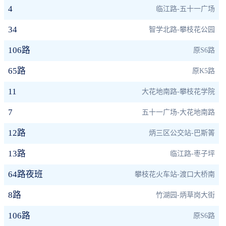
4
临江路-五十一广场
34
智学北路-攀枝花公园
106路
原S6路
65路
原K5路
11
大花地南路-攀枝花学院
7
五十一广场-大花地南路
12路
炳三区公交站-巴斯箐
13路
临江路-枣子坪
64路夜班
攀枝花火车站-渡口大桥南
8路
竹湖园-炳草岗大街
106路
原S6路