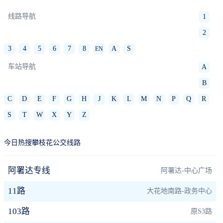
线路导航
1
2
3
4
5
6
7
8
A
S
EN
车站导航
A
B
C
D
E
F
G
H
J
K
L
M
N
P
Q
R
S
T
W
X
Y
Z
今日热搜攀枝花公交线路
阿署达专线
阿署达-中心广场
11路
大花地南路-政务中心
103路
原S3路