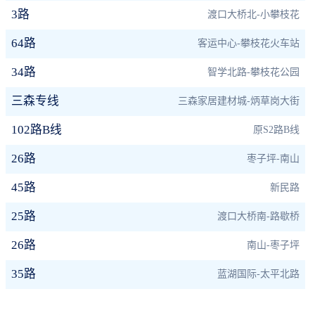
3路
渡口大桥北-小攀枝花
64路
客运中心-攀枝花火车站
34路
智学北路-攀枝花公园
三森专线
三森家居建材城-炳草岗大街
102路B线
原S2路B线
26路
枣子坪-南山
45路
新民路
25路
渡口大桥南-路歇桥
26路
南山-枣子坪
35路
蓝湖国际-太平北路