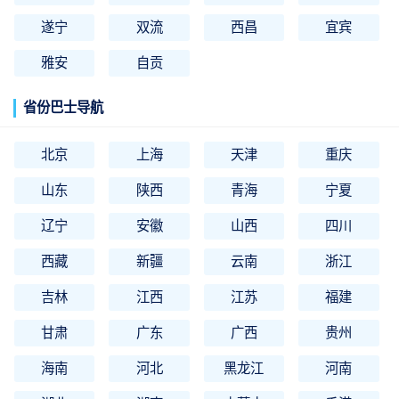
遂宁
双流
西昌
宜宾
雅安
自贡
省份巴士导航
北京
上海
天津
重庆
山东
陕西
青海
宁夏
辽宁
安徽
山西
四川
西藏
新疆
云南
浙江
吉林
江西
江苏
福建
甘肃
广东
广西
贵州
海南
河北
黑龙江
河南