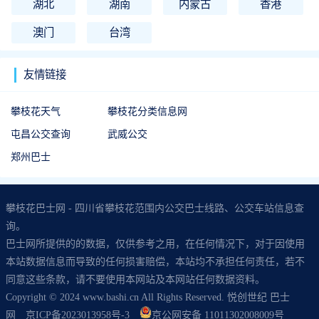
湖北
湖南
内蒙古
香港
澳门
台湾
友情链接
攀枝花天气
攀枝花分类信息网
屯昌公交查询
武威公交
郑州巴士
攀枝花巴士网 - 四川省攀枝花范围内公交巴士线路、公交车站信息查
询。
巴士网所提供的的数据，仅供参考之用，在任何情况下，对于因使用
本站数据信息而导致的任何损害赔偿，本站均不承担任何责任，若不
同意这些条款，请不要使用本网站及本网站任何数据资料。
Copyright © 2024 www.bashi.cn All Rights Reserved. 悦创世纪 巴士
网
京ICP备2023013958号-3
京公网安备 11011302008009号