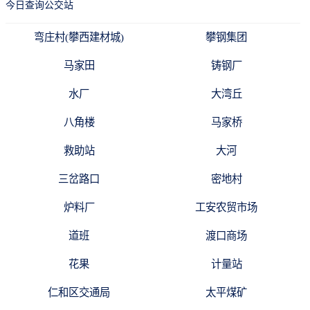
今日查询公交站
弯庄村(攀西建材城)
攀钢集团
马家田
铸钢厂
水厂
大湾丘
八角楼
马家桥
救助站
大河
三岔路口
密地村
炉料厂
工安农贸市场
道班
渡口商场
花果
计量站
仁和区交通局
太平煤矿