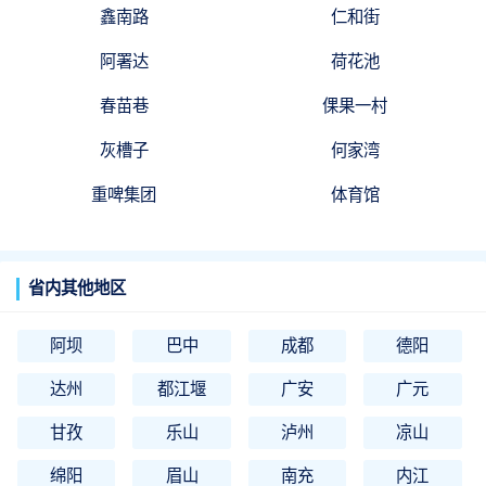
鑫南路
仁和街
阿署达
荷花池
春苗巷
倮果一村
灰槽子
何家湾
重啤集团
体育馆
省内其他地区
阿坝
巴中
成都
德阳
达州
都江堰
广安
广元
甘孜
乐山
泸州
凉山
绵阳
眉山
南充
内江