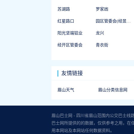
苏湖路
罗家凼
红星路口
园区管委会(经昱辉路)
阳光坚端铝业
龙兴
经开区管委会
青衣街
友情链接
眉山天气
眉山分类信息网
眉山巴士网 - 四川省眉山范围内公交巴士线
巴士网所提供的的数据，仅供参考之用，在
用本网站及本网站任何数据资料。