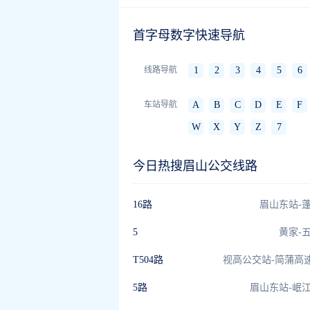
首字母数字快速导航
线路导航
1
2
3
4
5
6
车站导航
A
B
C
D
E
F
W
X
Y
Z
7
今日热搜眉山公交线路
16路
眉山东站-
5
黄家-
T504路
5路
眉山东站-岷