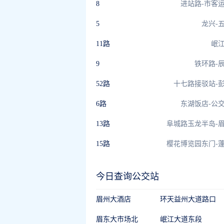
8
进站路-市客
5
龙兴-
11路
岷
9
铁环路-
52路
十七路接驳站-
6路
东湖饭店-公
13路
阜城路玉龙半岛-
15路
樱花博览园东门-
今日查询公交站
眉州大酒店
环天益州大道路口
眉东大市场北
岷江大道东段