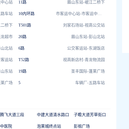
运中心站
11路
眉山东站-岷江二桥下
五路车站
10内环路
市客运中心站-市客运中心站
江二桥下
T501路
刘家石场站-视高公交站
辰龙超市
20路
眉山东站-彭山北站
彭山北站
6路
公交客运站-东湖饭店
交客运站
T52路
视高新店村-青龙物流园
眉山东站
19路
圣丰国际-蓬莱广场
蓬莱广场
5
车辆厂-五路车站
腾飞大道三段
中建大道清水路口
子瞻大道芳草街口
中医院
泡莱城终点站
彭祖广场