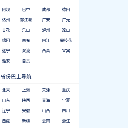
阿坝
巴中
成都
德阳
达州
都江堰
广安
广元
甘孜
乐山
泸州
凉山
绵阳
南充
内江
攀枝花
遂宁
双流
西昌
宜宾
雅安
自贡
省份巴士导航
北京
上海
天津
重庆
山东
陕西
青海
宁夏
辽宁
安徽
山西
四川
西藏
新疆
云南
浙江