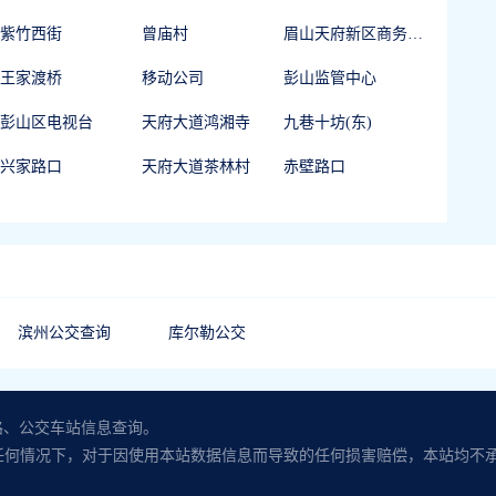
紫竹西街
曾庙村
眉山天府新区商务会展中心
王家渡桥
移动公司
彭山监管中心
彭山区电视台
天府大道鸿湘寺
九巷十坊(东)
兴家路口
天府大道茶林村
赤壁路口
滨州公交查询
库尔勒公交
路、公交车站信息查询。
任何情况下，对于因使用本站数据信息而导致的任何损害赔偿，本站均不