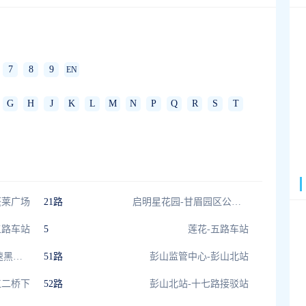
7
8
9
EN
G
H
J
K
L
M
N
P
Q
R
S
T
蓬莱广场
21路
启明星花园-甘眉园区公交首末站
五路车站
5
莲花-五路车站
视高公交站-简蒲高速黑龙潭站
51路
彭山监管中心-彭山北站
江二桥下
52路
彭山北站-十七路接驳站