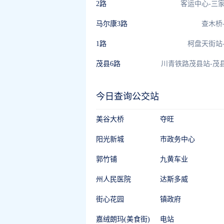
2路
客运中心-三
马尔康3路
查木桥
1路
柯盘天街站
茂县6路
今日查询公交站
美谷大桥
夺旺
阳光新城
市政务中心
郭竹铺
九黄车业
州人民医院
达斯多威
街心花园
镇政府
嘉绒朗玛(美食街)
电站