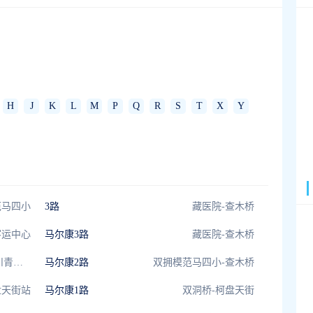
H
J
K
L
M
P
Q
R
S
T
X
Y
范马四小
3路
藏医院-查木桥
客运中心
马尔康3路
藏医院-查木桥
茂县客运站公交站-川青铁路茂县站
马尔康2路
双拥模范马四小-查木桥
盘天街站
马尔康1路
双洞桥-柯盘天街