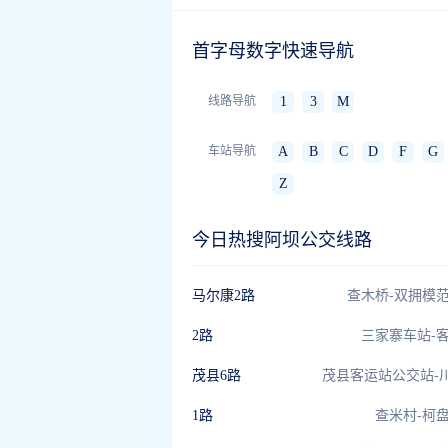
首字母数字快速导航
线路导航
1
3
M
车站导航
A
B
C
D
F
G
Z
今日热搜阿坝公交线路
马尔康2路
查木桥-双拥模
2路
三家寨车站-
茂县6路
1路
查米村-柯