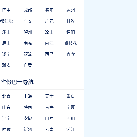
巴中
成都
德阳
达州
都江堰
广安
广元
甘孜
乐山
泸州
凉山
绵阳
眉山
南充
内江
攀枝花
遂宁
双流
西昌
宜宾
雅安
自贡
省份巴士导航
北京
上海
天津
重庆
山东
陕西
青海
宁夏
辽宁
安徽
山西
四川
西藏
新疆
云南
浙江