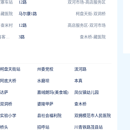
家寨车站
12路
双河市场-高店服务区
-藏医院
马尔康1路
柯盘天街-双洞桥
-查米村
12路
高店服务区-双河市场
川青铁路茂县站-茂县客运站公交站
3路
查木桥-藏医院
柯盘天街站
州委党校
滨河路
阿底大桥
水磨坝
本真
达萨
嘉绒朗玛(美食城)
凤仪镇幼儿园
双洞桥
婆陵甲萨
查木桥
实验小学
县社会福利院
双拥模范市人民医院
桥头
招呼站
川青铁路茂县站