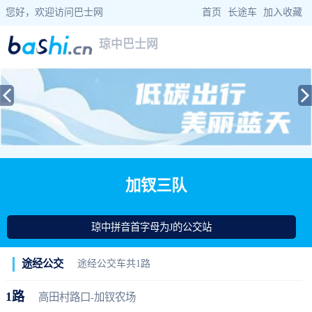
您好，欢迎访问巴士网
首页
|
长途车
|
加入收藏
琼中巴士网
当前位置：
巴士网
>
海南巴士
>
琼中公交
> 加钗三队公交站查询
加钗三队
琼中拼音首字母为J的公交站
途经公交
途经公交车共1路
1路
高田村路口-加钗农场