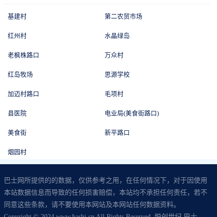
基建村
第二农贸市场
红州村
水晶绿岛
老枫株路口
万众村
红岛牧场
思源学校
加迈村路口
毛项村
县医院
电业局(美食街路口)
美食街
新平路口
烟园村
巴士网所提供的的数据，仅供参考之用，在任何情况下，对于因使用
本站数据信息而导致的任何损害赔偿，本站均不承担任何责任，若不
同意这些条款，请不要使用本网站及本网站任何数据资料。
Copyright © 2024 www.bashi.cn All Rights Reserved. 悦创世纪 巴士