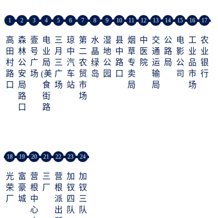
1
2
3
4
5
6
7
8
9
10
11
12
13
14
15
16
17
高
森
壹
电
三
琼
第
水
湿
县
烟
中
交
公
电
工
农
田
林
号
业
月
中
二
晶
地
中
草
医
通
路
影
业
业
村
公
广
局
三
汽
农
绿
公
路
专
院
运
局
公
品
银
路
安
场
(美
广
车
贸
岛
园
口
卖
输
司
市
行
口
局
食
场
站
市
局
局
场
路
街
场
口
路
口)
18
19
20
21
22
23
24
光
富
营
三
营
加
加
荣
豪
根
厂
根
钗
钗
厂
城
中
派
四
三
心
出
队
队