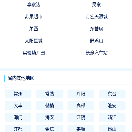
李家边
吴家
苏果超市
万宏天源城
茅西
东营房
太阳星城
野鸡山
实验幼儿园
长途汽车站
省内其他地区
常州
常熟
丹阳
东台
大丰
赣榆
高邮
淮安
海门
海安
江阴
靖江
江都
金坛
姜堰
昆山