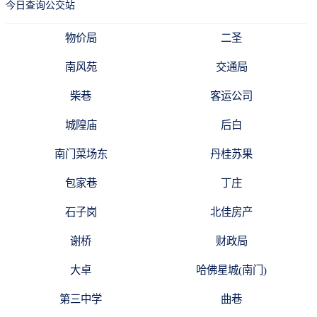
今日查询公交站
物价局
二圣
南风苑
交通局
柴巷
客运公司
城隍庙
后白
南门菜场东
丹桂苏果
包家巷
丁庄
石子岗
北佳房产
谢桥
财政局
大卓
哈佛星城(南门)
第三中学
曲巷