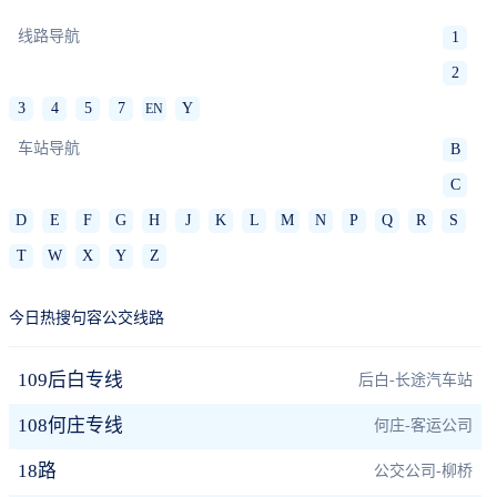
线路导航
1
2
3
4
5
7
Y
EN
车站导航
B
C
D
E
F
G
H
J
K
L
M
N
P
Q
R
S
T
W
X
Y
Z
今日热搜句容公交线路
109后白专线
后白-长途汽车站
108何庄专线
何庄-客运公司
18路
公交公司-柳桥