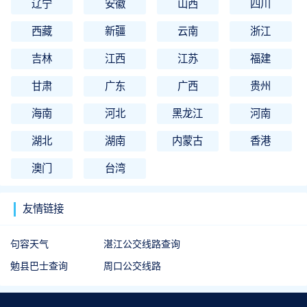
辽宁
安徽
山西
四川
西藏
新疆
云南
浙江
吉林
江西
江苏
福建
甘肃
广东
广西
贵州
海南
河北
黑龙江
河南
湖北
湖南
内蒙古
香港
澳门
台湾
友情链接
句容天气
湛江公交线路查询
勉县巴士查询
周口公交线路