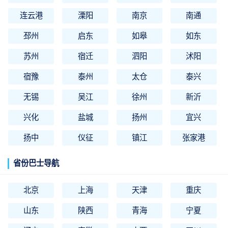
连云港
溧阳
南京
南通
邳州
启东
如皋
如东
苏州
宿迁
泗阳
沭阳
宿豫
泰州
太仓
泰兴
无锡
吴江
徐州
新沂
兴化
盐城
扬州
宜兴
扬中
仪征
镇江
张家港
省份巴士导航
北京
上海
天津
重庆
山东
陕西
青海
宁夏