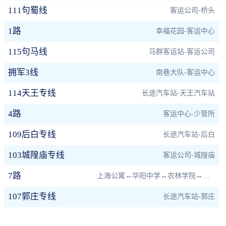
111句蜀线
客运公司-桥头
1路
幸福花园-客运中心
115句马线
马群客运站-客运公司
拥军3线
南巷大队-客运中心
114天王专线
长途汽车站-天王汽车站
4路
客运中心-少管所
109后白专线
长途汽车站-后白
103城隍庙专线
客运公司-城隍庙
7路
上海公寓↔华阳中学↔农林学院↔实验高中↔曙光大酒店
107郭庄专线
长途汽车站-郭庄