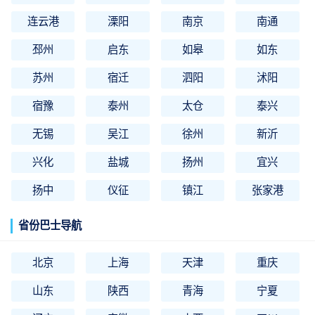
连云港
溧阳
南京
南通
邳州
启东
如皋
如东
苏州
宿迁
泗阳
沭阳
宿豫
泰州
太仓
泰兴
无锡
吴江
徐州
新沂
兴化
盐城
扬州
宜兴
扬中
仪征
镇江
张家港
省份巴士导航
北京
上海
天津
重庆
山东
陕西
青海
宁夏