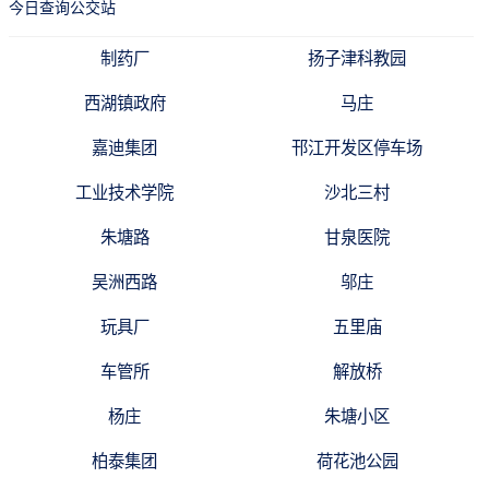
今日查询公交站
制药厂
扬子津科教园
西湖镇政府
马庄
嘉迪集团
邗江开发区停车场
工业技术学院
沙北三村
朱塘路
甘泉医院
吴洲西路
邬庄
玩具厂
五里庙
车管所
解放桥
杨庄
朱塘小区
柏泰集团
荷花池公园