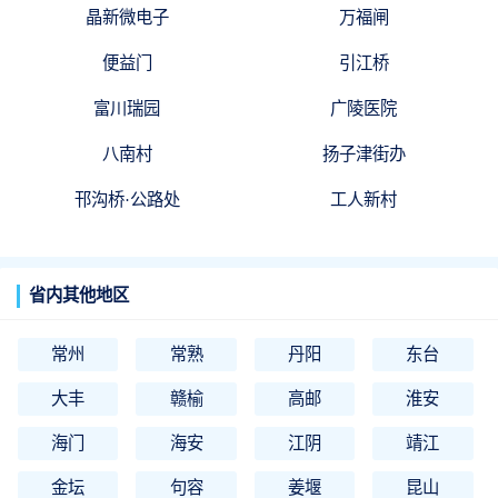
晶新微电子
万福闸
便益门
引江桥
富川瑞园
广陵医院
八南村
扬子津街办
邗沟桥·公路处
工人新村
省内其他地区
常州
常熟
丹阳
东台
大丰
赣榆
高邮
淮安
海门
海安
江阴
靖江
金坛
句容
姜堰
昆山