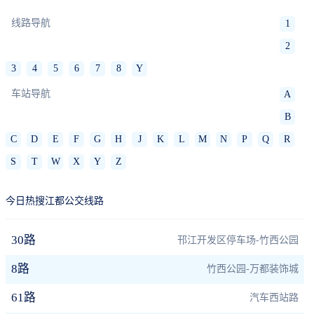
线路导航
1
2
3
4
5
6
7
8
Y
车站导航
A
B
C
D
E
F
G
H
J
K
L
M
N
P
Q
R
S
T
W
X
Y
Z
今日热搜江都公交线路
30路
邗江开发区停车场-竹西公园
8路
竹西公园-万都装饰城
61路
汽车西站路