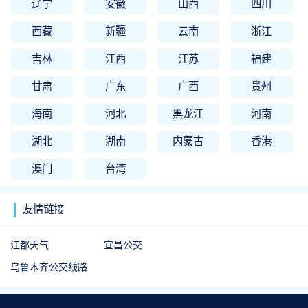
辽宁
安徽
山西
四川
西藏
新疆
云南
浙江
吉林
江西
江苏
福建
甘肃
广东
广西
贵州
海南
河北
黑龙江
河南
湖北
湖南
内蒙古
香港
澳门
台湾
友情链接
江都天气
宜昌公交
乌鲁木齐公交线路