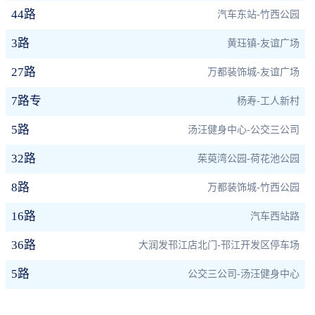
44路
汽车东站-竹西公园
3路
黄珏镇-友谊广场
27路
万都装饰城-友谊广场
7路专
杨寿-工人新村
5路
汤汪健身中心-公交三公司
32路
茱萸湾公园-荷花池公园
8路
万都装饰城-竹西公园
16路
汽车西站路
36路
大润发邗江店北门-邗江开发区停车场
5路
公交三公司-汤汪健身中心