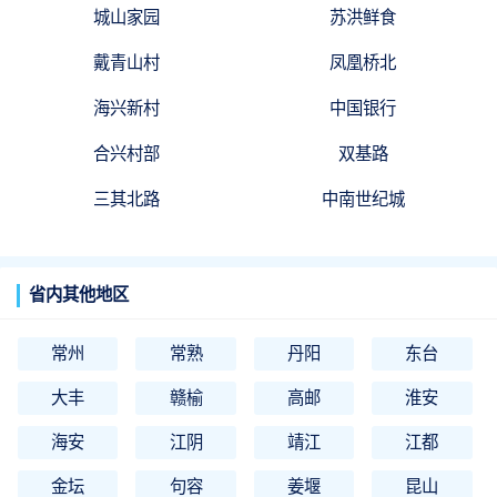
城山家园
苏洪鲜食
戴青山村
凤凰桥北
海兴新村
中国银行
合兴村部
双基路
三其北路
中南世纪城
省内其他地区
常州
常熟
丹阳
东台
大丰
赣榆
高邮
淮安
海安
江阴
靖江
江都
金坛
句容
姜堰
昆山