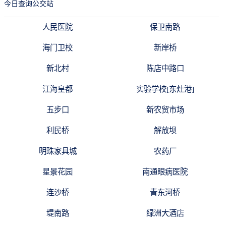
今日查询公交站
人民医院
保卫南路
海门卫校
新岸桥
新北村
陈店中路口
江海皇都
实验学校[东灶港]
五步口
新农贸市场
利民桥
解放坝
明珠家具城
农药厂
星景花园
南通眼病医院
连沙桥
青东河桥
堤南路
绿洲大酒店