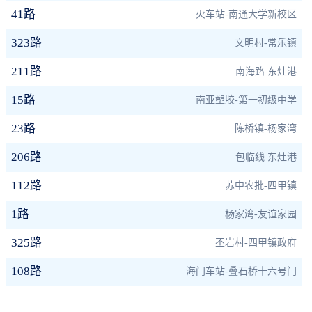
41路
火车站-南通大学新校区
323路
文明村-常乐镇
211路
南海路 东灶港
15路
南亚塑胶-第一初级中学
23路
陈桥镇-杨家湾
206路
包临线 东灶港
112路
苏中农批-四甲镇
1路
杨家湾-友谊家园
325路
丕岩村-四甲镇政府
108路
海门车站-叠石桥十六号门