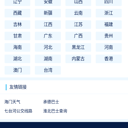
辽宁
安徽
山西
四川
西藏
新疆
云南
浙江
吉林
江西
江苏
福建
甘肃
广东
广西
贵州
海南
河北
黑龙江
河南
湖北
湖南
内蒙古
香港
澳门
台湾
友情链接
海门天气
承德巴士
七台河公交线路
淮北巴士查询