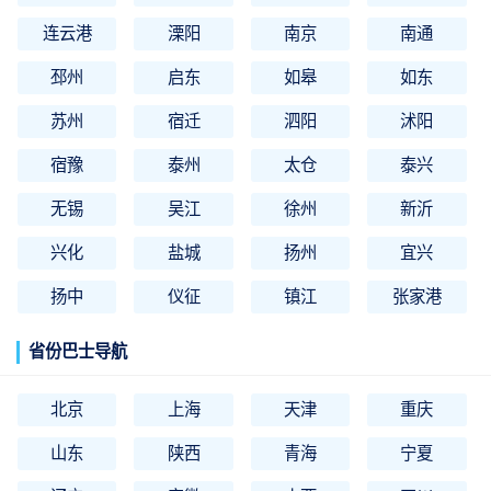
连云港
溧阳
南京
南通
邳州
启东
如皋
如东
苏州
宿迁
泗阳
沭阳
宿豫
泰州
太仓
泰兴
无锡
吴江
徐州
新沂
兴化
盐城
扬州
宜兴
扬中
仪征
镇江
张家港
省份巴士导航
北京
上海
天津
重庆
山东
陕西
青海
宁夏