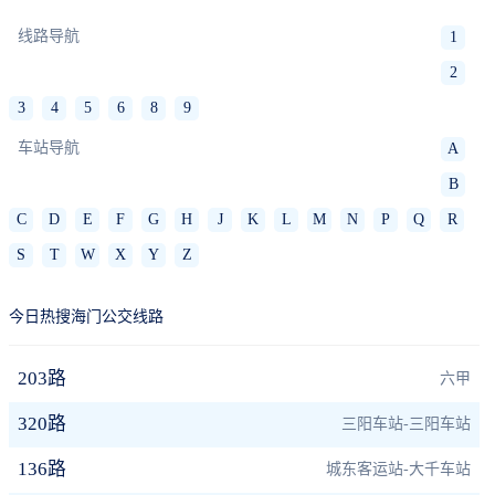
线路导航
1
2
3
4
5
6
8
9
车站导航
A
B
C
D
E
F
G
H
J
K
L
M
N
P
Q
R
S
T
W
X
Y
Z
今日热搜海门公交线路
203路
六甲
320路
三阳车站-三阳车站
136路
城东客运站-大千车站