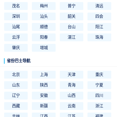
茂名
梅州
普宁
清远
深圳
汕头
韶关
四会
汕尾
顺德
台山
阳江
云浮
阳春
湛江
珠海
肇庆
增城
省份巴士导航
北京
上海
天津
重庆
山东
陕西
青海
宁夏
辽宁
安徽
山西
四川
西藏
新疆
云南
浙江
吉林
江西
江苏
福建