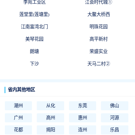
李苑工业区
江会时代城①
莲堂里(莲塘里)
大鳌大桥西
江南富湾北门
明珠花园
美琴花园
高平新村
朗塘
荣盛实业
下沙
天马二村②
省内其他地区
潮州
从化
东莞
佛山
广州
高州
惠州
河源
花都
揭阳
连州
乐昌