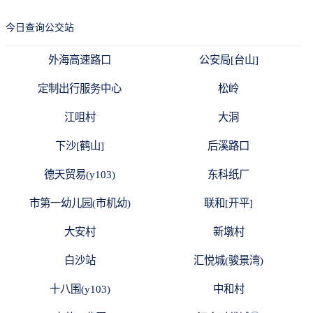
今日查询公交站
外海高速路口
公安局[台山]
定制出行服务中心
松岭
江咀村
大洞
下沙[鹤山]
后溪路口
德天贸易(y103)
东科纸厂
市第一幼儿园(市机幼)
联和[开平]
大安村
新墩村
白沙站
汇悦城(骏景湾)
十八围(y103)
中和村