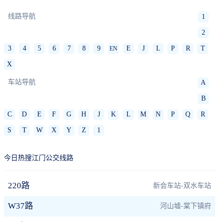
线路导航
1
2
3
4
5
6
7
8
9
E
J
L
P
R
T
EN
X
车站导航
A
B
C
D
E
F
G
H
J
K
L
M
N
P
Q
R
S
T
W
X
Y
Z
1
今日热搜江门公交线路
220路
新会车站-双水车站
W37路
河山墟-棠下镇府