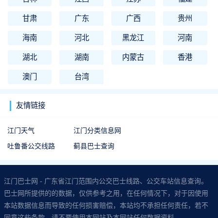
甘肃
广东
广西
贵州
海南
河北
黑龙江
河南
湖北
湖南
内蒙古
香港
澳门
台湾
友情链接
江门天气
江门分类信息网
吐鲁番公交线路
蓟县巴士查询
江门巴士网 - 广东省江门范围内公交巴士线路、公交车站信息查询。
巴士网所提供的的数据，仅供参考之用，在任何情况下，对于因使用
本站数据信息而导致的任何损害赔偿，本站均不承担任何责任，若不
同意这些条款，请不要使用本网站及本网站任何数据资料。