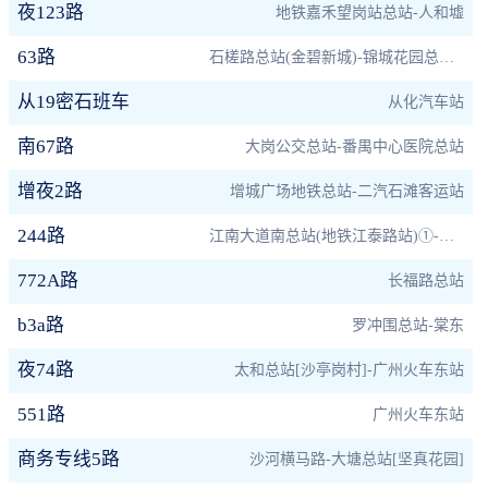
夜123路
地铁嘉禾望岗站总站-人和墟
63路
石槎路总站(金碧新城)-锦城花园总站(东风东)
从19密石班车
从化汽车站
南67路
大岗公交总站-番禺中心医院总站
增夜2路
增城广场地铁总站-二汽石滩客运站
244路
江南大道南总站(地铁江泰路站)①-黄石东总站(白云尚城)
772A路
长福路总站
b3a路
罗冲围总站-棠东
夜74路
太和总站[沙亭岗村]-广州火车东站
551路
广州火车东站
商务专线5路
沙河横马路-大塘总站[坚真花园]