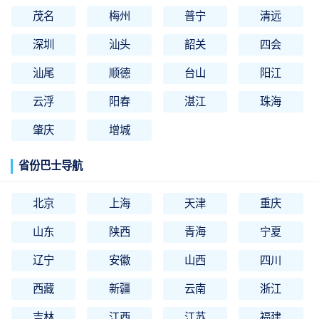
茂名
梅州
普宁
清远
深圳
汕头
韶关
四会
汕尾
顺德
台山
阳江
云浮
阳春
湛江
珠海
肇庆
增城
省份巴士导航
北京
上海
天津
重庆
山东
陕西
青海
宁夏
辽宁
安徽
山西
四川
西藏
新疆
云南
浙江
吉林
江西
江苏
福建