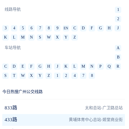
线路导航
1
2
3
4
5
6
7
8
9
C
D
F
G
H
J
EN
K
L
M
N
S
W
X
Y
Z
车站导航
A
B
C
D
E
F
G
H
J
K
L
M
N
P
Q
R
S
T
W
X
Y
Z
1
2
4
7
8
今日热搜广州公交线路
833路
太和总站-广卫路总站
433路
黄埔体育中心总站-姬堂商业街