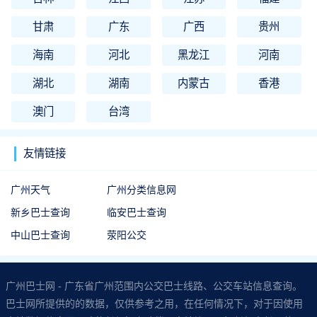
甘肃
广东
广西
贵州
海南
河北
黑龙江
河南
湖北
湖南
内蒙古
香港
澳门
台湾
友情链接
广州天气
广州分类信息网
新乡巴士查询
临安巴士查询
中山巴士查询
荥阳公交
广州巴士网 - 广东省广州范围内公交巴士线路、公交车站信息查询。
巴士网所提供的的数据，仅供参考之用，在任何情况下，对于因使用