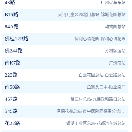
43路
广州火车东站
B15路
天河儿童公园北门总站-锦城花园总站
84A路
动物园总站
佛桂12B路
保利心语花园-保利心语花园
佛244路
芳村客运站
南K7路
广州南站
223路
白云花园总站-白云路总站
南50路
鱼窝头二中-励业染厂
457路
蟹庄村总站-九佛政和路口总站
545路
泽德花苑总站(市中医院同德围分院)-珠江新城总站
花22路
镜湖工业区总站-花都汽车城总站