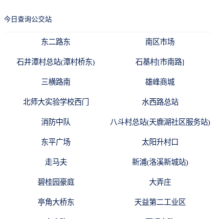
今日查询公交站
东二路东
南区市场
石井潭村总站(潭村桥东)
石基村[市南路]
三横路南
雄峰商城
北师大实验学校西门
水西路总站
消防中队
八斗村总站(天鹿湖社区服务站)
东平广场
太阳升村口
走马夫
新浦(洛溪新城站)
碧桂园豪庭
大弄庄
亭角大桥东
天益第二工业区