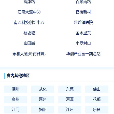
富康路
百顺南路
江南大道中②
官桥新村
南沙科技创新中心
雅瑶镇医院
菰坂塘
金水里东
富田岗
小罗村口
永和大道(岭南雅筑)
华创产业园一期总站
省内其他地区
潮州
从化
东莞
佛山
高州
惠州
河源
花都
江门
揭阳
连州
乐昌