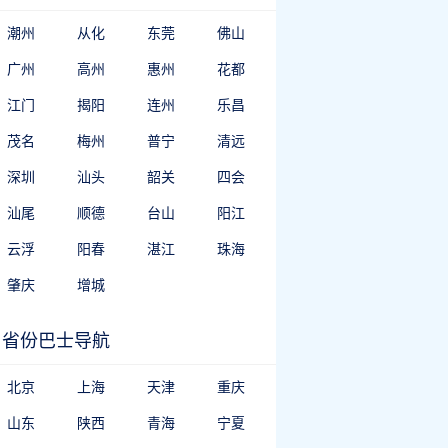
潮州
从化
东莞
佛山
广州
高州
惠州
花都
江门
揭阳
连州
乐昌
茂名
梅州
普宁
清远
深圳
汕头
韶关
四会
汕尾
顺德
台山
阳江
云浮
阳春
湛江
珠海
肇庆
增城
省份巴士导航
北京
上海
天津
重庆
山东
陕西
青海
宁夏