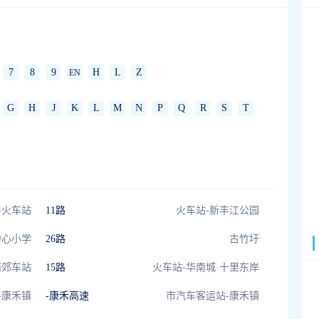
7
8
9
H
L
Z
EN
G
H
J
K
L
M
N
P
Q
R
S
T
-火车站
11路
火车站-新丰江公园
中心小学
26路
古竹圩
西郊车站
15路
火车站-华南城·十里东岸
-康禾镇
-康禾高速
市汽车客运站-康禾镇