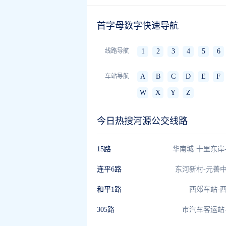
首字母数字快速导航
线路导航
1
2
3
4
5
6
车站导航
A
B
C
D
E
F
W
X
Y
Z
今日热搜河源公交线路
15路
华南城·十里东岸
连平6路
东河新村-元善
和平1路
西郊车站-
305路
市汽车客运站