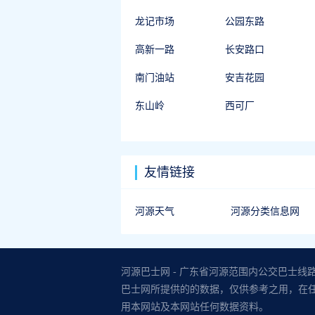
龙记市场
公园东路
高新一路
长安路口
南门油站
安吉花园
东山岭
西可厂
友情链接
河源天气
河源分类信息网
河源巴士网 - 广东省河源范围内公交巴士线
巴士网所提供的的数据，仅供参考之用，在
用本网站及本网站任何数据资料。