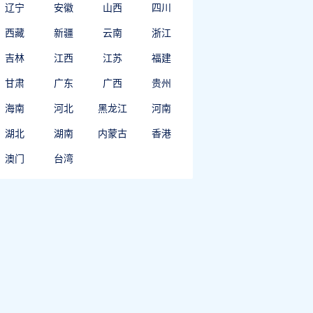
辽宁
安徽
山西
四川
西藏
新疆
云南
浙江
吉林
江西
江苏
福建
甘肃
广东
广西
贵州
海南
河北
黑龙江
河南
湖北
湖南
内蒙古
香港
澳门
台湾