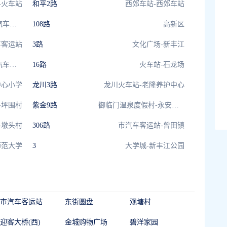
-火车站
和平2路
西郊车站-西郊车站
雅居乐中小学-源城汽车客运站
108路
高新区
车客运站
3路
文化广场-新丰江
埔前公交枢纽站-市汽车客运站
16路
火车站-石龙场
中心小学
龙川3路
龙川火车站-老隆养护中心
-坪围村
紫金9路
御临门温泉度假村-永安新城
-墩头村
306路
市汽车客运站-曾田镇
师范大学
3
大学城-新丰江公园
市汽车客运站
东街圆盘
观塘村
迎客大桥(西)
金城购物广场
碧洋家园