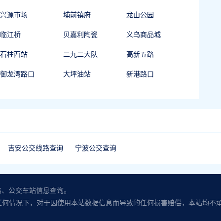
兴源市场
埔前镇府
龙山公园
临江桥
贝嘉利陶瓷
义乌商品城
石柱西站
二九二大队
高新五路
御龙湾路口
大坪油站
新港路口
吉安公交线路查询
宁波公交查询
路、公交车站信息查询。
任何情况下，对于因使用本站数据信息而导致的任何损害赔偿，本站均不