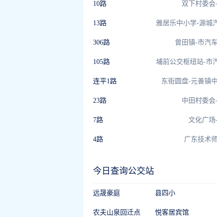
10路
双下村委会
13路
306路
曾田镇-市汽
105路
连平1路
东街圆盘-元善镇
23路
中田村委会
7路
文化广场
4路
广东技术
今日查询公交站
远晟豪庭
县四小
农夫山泉回迁点
悦客居宾馆