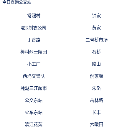
今日查询公交站
常照村
钟家
老K制衣公司
黄家
丁香路
二号桥市场
樟村烈士陵园
石桥
小工厂
皎山
西坞交警队
倪家堰
莼湖三江超市
朱岙
公交东站
岳林路
火车东站
长丰
滨江花苑
六畈田