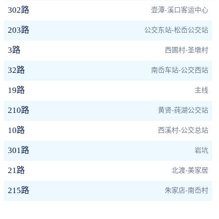
302路
壶潭-溪口客运中心
203路
公交东站-松岙公交站
3路
西圃村-圣墩村
32路
南岙车站-公交西站
19路
主线
210路
黄贤-莼湖公交站
10路
西溪村-公交总站
301路
岩坑
21路
北渡-美家居
215路
朱家店-南岙村