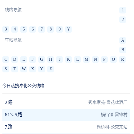
线路导航
1
2
3
4
5
6
7
8
9
Y
车站导航
A
B
C
D
E
F
G
H
J
K
L
M
N
P
Q
R
S
T
W
X
Y
Z
今日热搜奉化公交线路
2路
秀水家苑-雪花啤酒厂
613-5路
横街镇-雷锋村
7路
尚桥村-公交东站