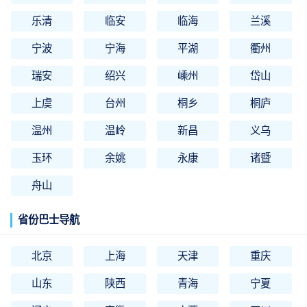
乐清
临安
临海
兰溪
宁波
宁海
平湖
衢州
瑞安
绍兴
嵊州
岱山
上虞
台州
桐乡
桐庐
温州
温岭
新昌
义乌
玉环
余姚
永康
诸暨
舟山
省份巴士导航
北京
上海
天津
重庆
山东
陕西
青海
宁夏