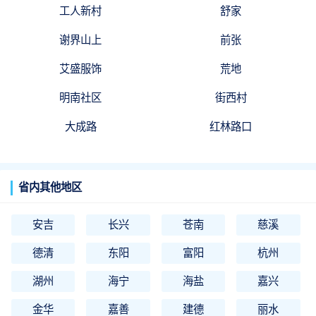
工人新村
舒家
谢界山上
前张
艾盛服饰
荒地
明南社区
街西村
大成路
红林路口
省内其他地区
安吉
长兴
苍南
慈溪
德清
东阳
富阳
杭州
湖州
海宁
海盐
嘉兴
金华
嘉善
建德
丽水