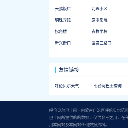
云鹏饭店
北园小区
明珠宾馆
原电影院
拐角楼
农牧学校
新兴街口
强盛三路口
友情链接
呼伦贝尔天气
七台河巴士查询
呼伦贝尔巴士网 - 内蒙古自治区呼伦贝尔
巴士网所提供的的数据，仅供参考之用，在
用本网站及本网站任何数据资料。