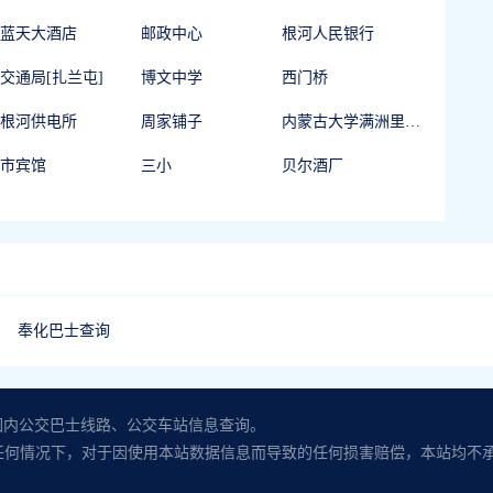
蓝天大酒店
邮政中心
根河人民银行
交通局[扎兰屯]
博文中学
西门桥
根河供电所
周家铺子
内蒙古大学满洲里学院
市宾馆
三小
贝尔酒厂
奉化巴士查询
范围内公交巴士线路、公交车站信息查询。
任何情况下，对于因使用本站数据信息而导致的任何损害赔偿，本站均不