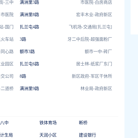
街-三中
满洲里3路
市医院-白房商店
-市医院
满洲里8路
宏丰木业-政府新区
站-国门
扎兰屯4路
飞机场-交通局[扎兰屯]
屯火车站
3路
牙二中后院-超强面粉厂
-同心路
额市3路
额市一中-砖厂
工业园区
扎兰屯6路
居士林-纸浆厂东门
公交公司
8路
新区政府-军区干休所
-二道桥
满洲里9路
林业局-政府新区
八中
铁体育场
断桥
计生局
天润小区
建设银行