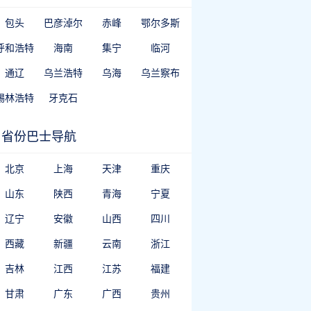
包头
巴彦淖尔
赤峰
鄂尔多斯
呼和浩特
海南
集宁
临河
通辽
乌兰浩特
乌海
乌兰察布
锡林浩特
牙克石
省份巴士导航
北京
上海
天津
重庆
山东
陕西
青海
宁夏
辽宁
安徽
山西
四川
西藏
新疆
云南
浙江
吉林
江西
江苏
福建
甘肃
广东
广西
贵州