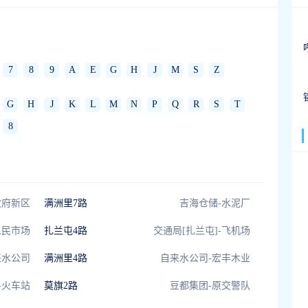
7
8
9
A
E
G
H
J
M
S
Z
G
H
J
K
L
M
N
P
Q
R
S
T
8
政府新区
满洲里7路
吉海仓储-水泥厂
人民市场
扎兰屯4路
交通局[扎兰屯]-飞机场
来水公司
满洲里4路
自来水公司-宏丰木业
-火车站
莫旗2路
豆都集团-原交警队