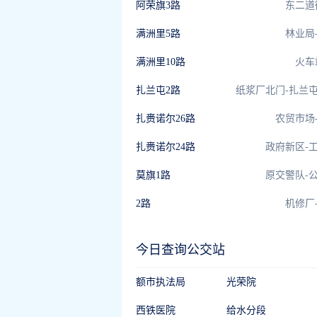
阿荣旗3路
东二道
满洲里5路
林业局
满洲里10路
火车
扎兰屯2路
纸浆厂北门-扎兰
扎赉诺尔26路
农贸市场
扎赉诺尔24路
政府新区-
莫旗1路
原交警队-
2路
机修厂
今日查询公交站
额市执法局
光荣院
西铁医院
给水分段