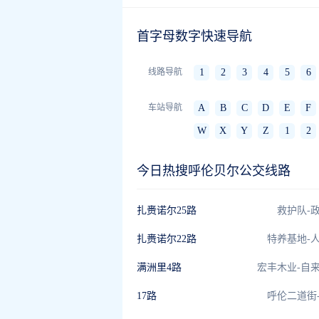
首字母数字快速导航
线路导航
1
2
3
4
5
6
车站导航
A
B
C
D
E
F
W
X
Y
Z
1
2
今日热搜呼伦贝尔公交线路
扎赉诺尔25路
救护队-
扎赉诺尔22路
特养基地-
满洲里4路
宏丰木业-自
17路
呼伦二道街