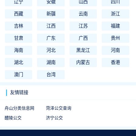
辽宁
安徽
山西
四川
西藏
新疆
云南
浙江
吉林
江西
江苏
福建
甘肃
广东
广西
贵州
海南
河北
黑龙江
河南
湖北
湖南
内蒙古
香港
澳门
台湾
友情链接
舟山分类信息网
菏泽公交查询
醴陵公交
济宁公交