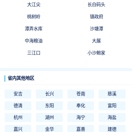
大江尖
长白码头
桃树岭
镇政府
潭弄水库
沙塘潭
中海粮油
大展
三江口
小沙鲍家
省内其他地区
安吉
长兴
苍南
慈溪
德清
东阳
奉化
富阳
杭州
湖州
海宁
海盐
嘉兴
金华
嘉善
建德