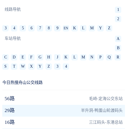
线路导航
1
2
3
4
5
6
7
8
9
K
L
M
Y
Z
EN
车站导航
A
B
C
D
E
F
G
H
J
K
L
M
N
P
Q
R
S
T
W
X
Y
Z
3
4
今日热搜舟山公交线路
56路
毛峙-定海公交东站
29路
半升洞-鸭蛋山轮渡码头
16路
三江码头-东港总站