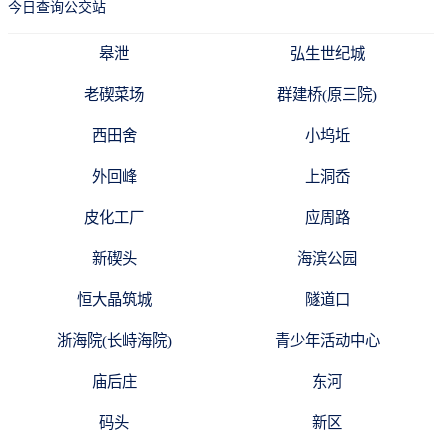
今日查询公交站
皋泄
弘生世纪城
老碶菜场
群建桥(原三院)
西田舍
小坞坵
外回峰
上洞岙
皮化工厂
应周路
新碶头
海滨公园
恒大晶筑城
隧道口
浙海院(长峙海院)
青少年活动中心
庙后庄
东河
码头
新区