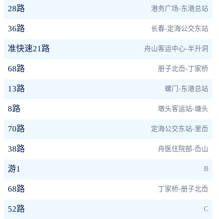
28路
港务广场-东港总站
36路
长春-定海公交东站
准快速21路
舟山客运中心-半升洞
68路
册子北岙-丁家桥
13路
螺门-东港总站
8路
墩头客运站-塘头
70路
定海公交东站-里岙
38路
舟医住院部-岙山
游1
B
68路
丁家桥-册子北岙
52路
C