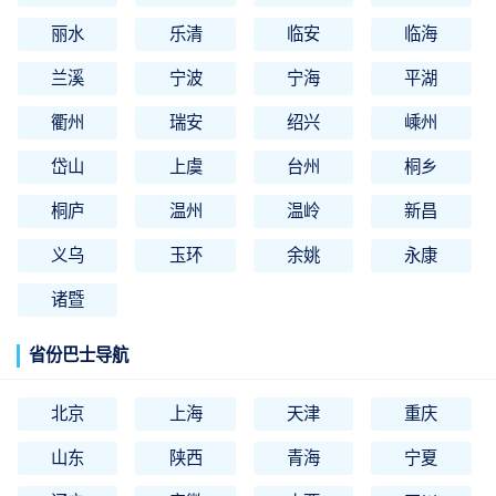
丽水
乐清
临安
临海
兰溪
宁波
宁海
平湖
衢州
瑞安
绍兴
嵊州
岱山
上虞
台州
桐乡
桐庐
温州
温岭
新昌
义乌
玉环
余姚
永康
诸暨
省份巴士导航
北京
上海
天津
重庆
山东
陕西
青海
宁夏