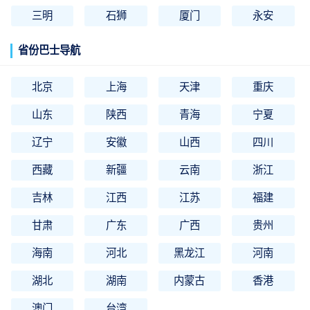
三明
石狮
厦门
永安
省份巴士导航
北京
上海
天津
重庆
山东
陕西
青海
宁夏
辽宁
安徽
山西
四川
西藏
新疆
云南
浙江
吉林
江西
江苏
福建
甘肃
广东
广西
贵州
海南
河北
黑龙江
河南
湖北
湖南
内蒙古
香港
澳门
台湾