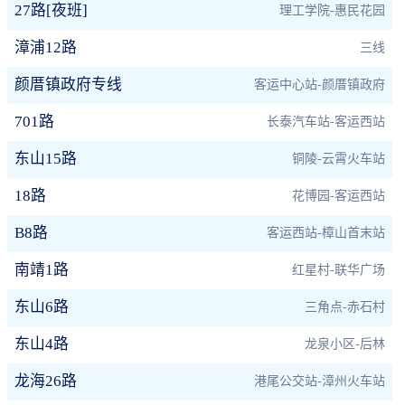
27路[夜班]
理工学院-惠民花园
漳浦12路
三线
颜厝镇政府专线
客运中心站-颜厝镇政府
701路
长泰汽车站-客运西站
东山15路
铜陵-云霄火车站
18路
花博园-客运西站
B8路
客运西站-樟山首末站
南靖1路
红星村-联华广场
东山6路
三角点-赤石村
东山4路
龙泉小区-后林
龙海26路
港尾公交站-漳州火车站