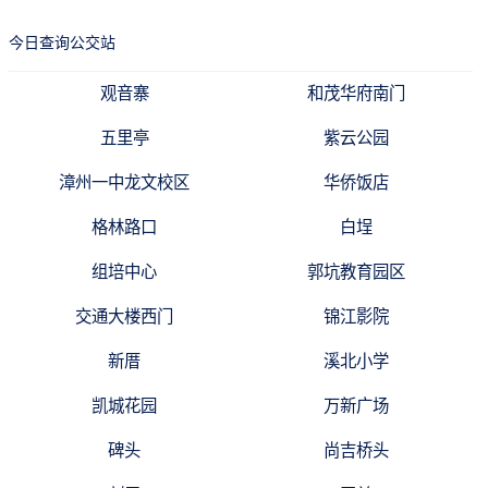
今日查询公交站
观音寨
和茂华府南门
五里亭
紫云公园
漳州一中龙文校区
华侨饭店
格林路口
白埕
组培中心
郭坑教育园区
交通大楼西门
锦江影院
新厝
溪北小学
凯城花园
万新广场
碑头
尚吉桥头