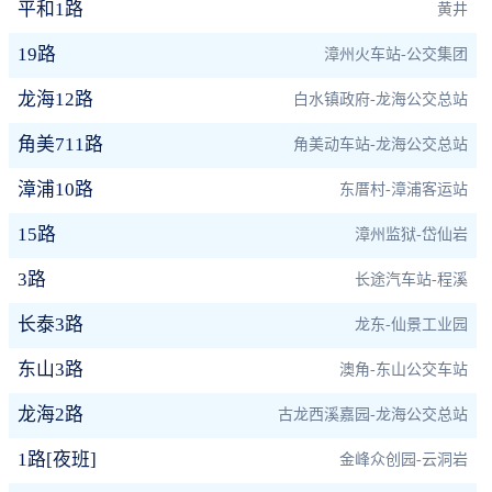
平和1路
黄井
19路
漳州火车站-公交集团
龙海12路
白水镇政府-龙海公交总站
角美711路
角美动车站-龙海公交总站
漳浦10路
东厝村-漳浦客运站
15路
漳州监狱-岱仙岩
3路
长途汽车站-程溪
长泰3路
龙东-仙景工业园
东山3路
澳角-东山公交车站
龙海2路
古龙西溪嘉园-龙海公交总站
1路[夜班]
金峰众创园-云洞岩