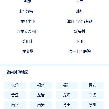
割尾
玉兰
水产罐头厂
灿坤
龙师附小
漳州长途汽车站
九龙公园西门
坂头村
光明山
下田
龙文塔
原一七五医院
省内其他地区
长乐
福州
福清
惠安
晋江
龙岩
龙海
宁德
南平
南安
莆田
泉州