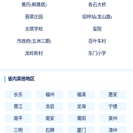
黄历(枫雅居)
各石大桥
翡翠庄园
招呼站(龙山路)
北塔学校
玺院
市政府(五洲三期)
百叶车村
龙岭新村
东门小学
省内其他地区
长乐
福州
福清
惠安
晋江
龙岩
龙海
宁德
南平
南安
莆田
泉州
三明
石狮
厦门
漳州