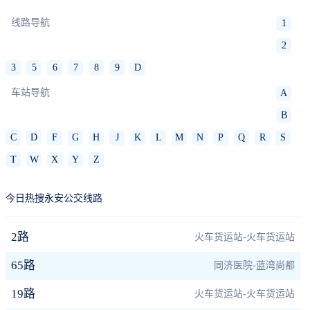
线路导航
1
2
3
5
6
7
8
9
D
车站导航
A
B
C
D
F
G
H
J
K
L
M
N
P
Q
R
S
T
W
X
Y
Z
今日热搜永安公交线路
2路
火车货运站-火车货运站
65路
同济医院-蓝湾尚都
19路
火车货运站-火车货运站