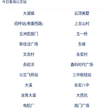
今日查询公交站
大湖镇
云顶美墅
招呼站(荣康西路)
上吉山村
五洲凯旋门
五一桥
新佳洁广场
东坡
文龙村
永浆村
赤岩洋
鑫科时代广场
公交飞桥站
三中枢纽站
大溪
永安八中
含笑大道
大西坑
电机厂
南门广场