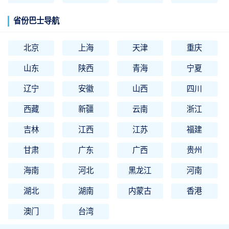
省份巴士导航
北京
上海
天津
重庆
山东
陕西
青海
宁夏
辽宁
安徽
山西
四川
西藏
新疆
云南
浙江
吉林
江西
江苏
福建
甘肃
广东
广西
贵州
海南
河北
黑龙江
河南
湖北
湖南
内蒙古
香港
澳门
台湾