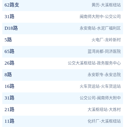
62路支
黄历-大溪枢纽站
31路
闽南师大附中-公交公司
D18路
永安南站-水泥厂福利区
5路
火电厂-龙岭新村
65路
蓝湾尚都-同济医院
26路
公交大溪枢纽站-政务服务中心
8路
永安职专-永安总院
16路
火车货运站-火车货运站
31路
公交公司-闽南师大附中
21路
大溪枢纽站-大炼村
11路
化纤厂-大溪枢纽站