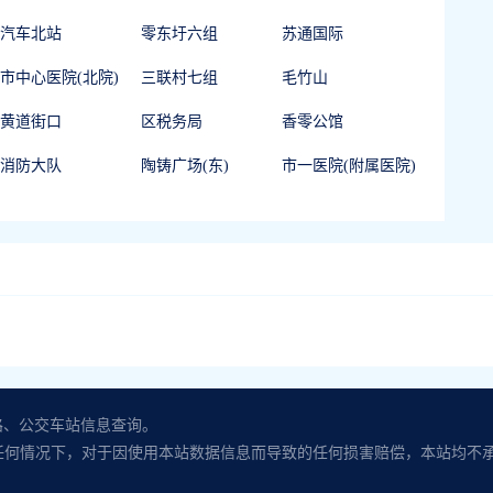
汽车北站
零东圩六组
苏通国际
市中心医院(北院)
三联村七组
毛竹山
黄道街口
区税务局
香零公馆
消防大队
陶铸广场(东)
市一医院(附属医院)
路、公交车站信息查询。
任何情况下，对于因使用本站数据信息而导致的任何损害赔偿，本站均不