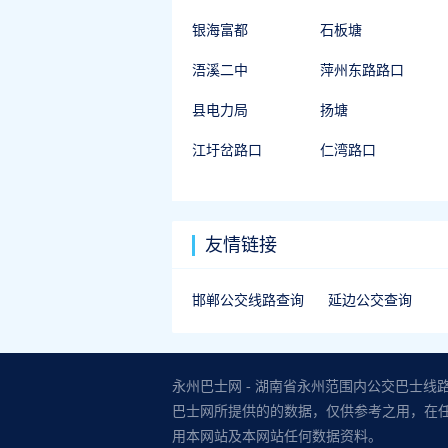
银海富都
石板塘
浯溪二中
萍州东路路口
县电力局
扬塘
江圩岔路口
仁湾路口
友情链接
邯郸公交线路查询
延边公交查询
永州巴士网 - 湖南省永州范围内公交巴士线
巴士网所提供的的数据，仅供参考之用，在
用本网站及本网站任何数据资料。