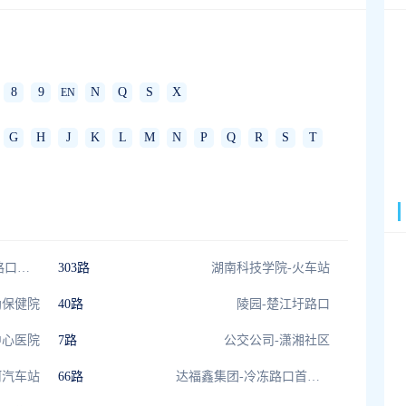
8
9
N
Q
S
X
EN
G
H
J
K
L
M
N
P
Q
R
S
T
市公交总公司-冷冻路口首末站
303路
湖南科技学院-火车站
幼保健院
40路
陵园-楚江圩路口
中心医院
7路
公交公司-潇湘社区
河汽车站
66路
达福鑫集团-冷冻路口首末站