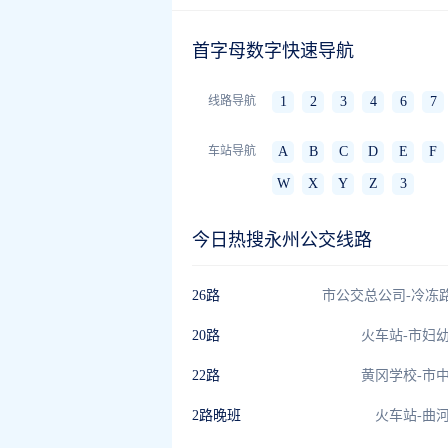
首字母数字快速导航
线路导航
1
2
3
4
6
7
车站导航
A
B
C
D
E
F
W
X
Y
Z
3
今日热搜永州公交线路
26路
20路
火车站-市妇
22路
黄冈学校-市
2路晚班
火车站-曲