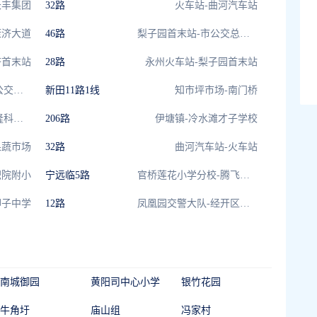
长丰集团
32路
火车站-曲河汽车站
康济大道
46路
梨子园首末站-市公交总公司
济首末站
28路
永州火车站-梨子园首末站
冷冻路口首末站-市公交总公司
新田11路1线
知市坪市场-南门桥
德福隆科技园-德福隆科技园
206路
伊塘镇-冷水滩才子学校
果蔬市场
32路
曲河汽车站-火车站
职院附小
宁远临5路
官桥莲花小学分校-腾飞名城
柳子中学
12路
凤凰园交警大队-经开区总部大厦
南城御园
黄阳司中心小学
银竹花园
牛角圩
庙山组
冯家村