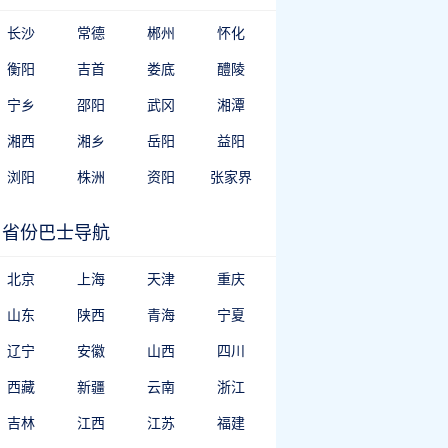
长沙
常德
郴州
怀化
衡阳
吉首
娄底
醴陵
宁乡
邵阳
武冈
湘潭
湘西
湘乡
岳阳
益阳
浏阳
株洲
资阳
张家界
省份巴士导航
北京
上海
天津
重庆
山东
陕西
青海
宁夏
辽宁
安徽
山西
四川
西藏
新疆
云南
浙江
吉林
江西
江苏
福建