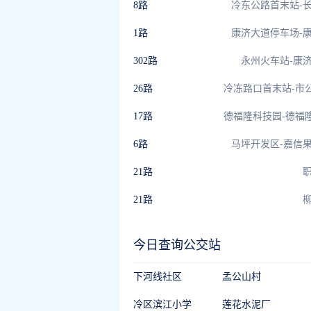
8路
冷东公路首末站-
1路
康济大道停车场-
302路
永州火车站-康
26路
17路
6路
马坪开发区-嘉信
21路
21路
今日查询公交站
下河线社区
孟公山村
冷区滨江小学
莲花水泥厂