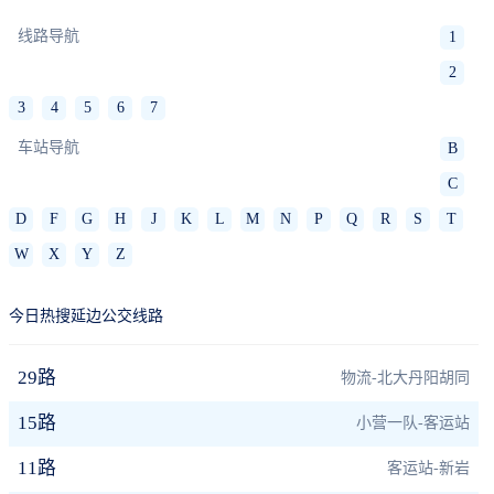
线路导航
1
2
3
4
5
6
7
车站导航
B
C
D
F
G
H
J
K
L
M
N
P
Q
R
S
T
W
X
Y
Z
今日热搜延边公交线路
29路
物流-北大丹阳胡同
15路
小营一队-客运站
11路
客运站-新岩