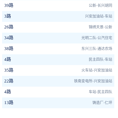
39路
公新-长兴胡同
3路
兴安加油站-车站
26路
锦绣天景-公新
34路
光明二队-公汽住宅
38路
东兴三队-通达农场
4路
民主四队-车站
35路
火车站-兴安加油站
22路
铁南变电所-兴安加油站
4路
车站-民主四队
13路
铸造厂-仁坪