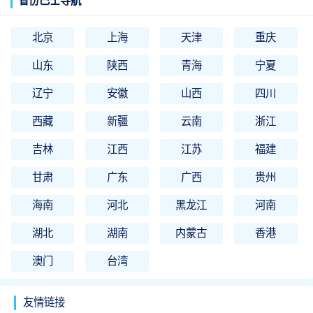
省份巴士导航
北京
上海
天津
重庆
山东
陕西
青海
宁夏
辽宁
安徽
山西
四川
西藏
新疆
云南
浙江
吉林
江西
江苏
福建
甘肃
广东
广西
贵州
海南
河北
黑龙江
河南
湖北
湖南
内蒙古
香港
澳门
台湾
友情链接