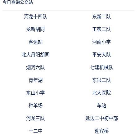
今日查询公交站
河龙十四队
东新二队
龙新胡同
工农二队
客运站
河南小学
北大丹阳胡同
平安大队
烟河六队
七建机械队
青年湖
东兴二队
东山小学
北大医院
种羊场
车站
河龙三队
延边二中初中部
十二中
迎宾桥