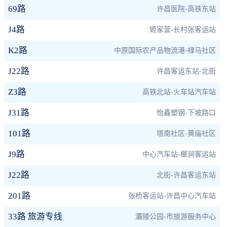
69路
许昌医院-高铁东站
J4路
姬家营-长村张客运站
K2路
中原国际农产品物流港-禄马社区
J22路
许昌客运东站-北街
Z3路
高铁北站-火车站汽车站
J31路
怡鑫塑钢-下坡路口
101路
塔南社区-黄庙社区
J9路
中心汽车站-椹涧客运站
J22路
北街-许昌客运东站
201路
张桥客运站-许昌中心汽车站
33路 旅游专线
灞陵公园-市旅游服务中心