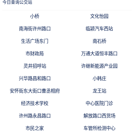
今日查询公交站
小桥
文化怡园
南海街许州路口
临颍汽车西站
生活广场东门
南石桥
市财政局
万通大道恒丰路口
灵井招呼站
许继新能源产业园
兴华路昌和路口
小韩庄
安怀街东大街口曹丞相府
龙王站
经济技术学校
中心医院门诊
许州路永昌路口
解放路口西货场
市民之家
车管所检测中心