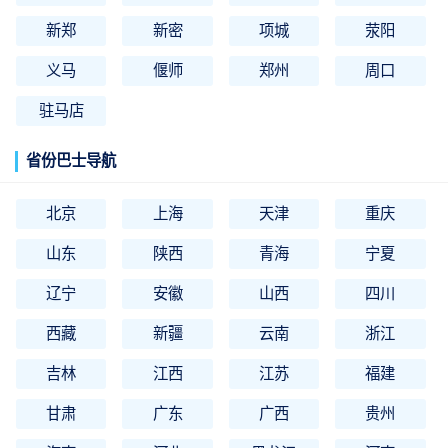
新郑
新密
项城
荥阳
义马
偃师
郑州
周口
驻马店
省份巴士导航
北京
上海
天津
重庆
山东
陕西
青海
宁夏
辽宁
安徽
山西
四川
西藏
新疆
云南
浙江
吉林
江西
江苏
福建
甘肃
广东
广西
贵州