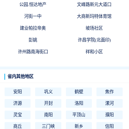
公园.恒达地产
文峰路新元大道口
河街一中
大商新玛特体育馆
建业帕拉帝奥
坡场社区
彭姚
许昌学院(北面印)
许州路南海街口
祥和小区
省内其他地区
安阳
巩义
鹤壁
焦作
济源
开封
洛阳
漯河
灵宝
南阳
平顶山
濮阳
商丘
三门峡
新乡
信阳