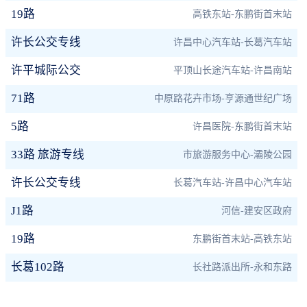
19路
高铁东站-东鹏街首末站
许长公交专线
许昌中心汽车站-长葛汽车站
许平城际公交
平顶山长途汽车站-许昌南站
71路
中原路花卉市场-亨源通世纪广场
5路
许昌医院-东鹏街首末站
33路 旅游专线
市旅游服务中心-灞陵公园
许长公交专线
长葛汽车站-许昌中心汽车站
J1路
河信-建安区政府
19路
东鹏街首末站-高铁东站
长葛102路
长社路派出所-永和东路