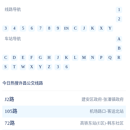
线路导航
1
2
3
4
5
6
7
8
9
C
J
K
X
Y
EN
车站导航
A
B
C
D
E
F
G
H
J
K
L
M
N
P
Q
R
S
T
W
X
Y
Z
3
6
今日热搜许昌公交线路
J2路
建安区政府-张潘镇政府
105路
机场路口-客运北站
72路
高铁东站(E区)-韩东社区