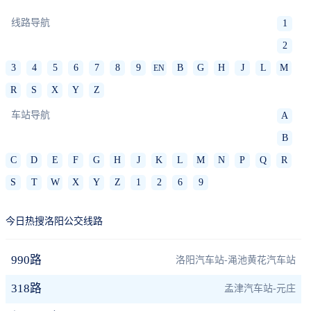
线路导航
1
2
3
4
5
6
7
8
9
B
G
H
J
L
M
EN
R
S
X
Y
Z
车站导航
A
B
C
D
E
F
G
H
J
K
L
M
N
P
Q
R
S
T
W
X
Y
Z
1
2
6
9
今日热搜洛阳公交线路
990路
洛阳汽车站-渑池黄花汽车站
318路
孟津汽车站-元庄