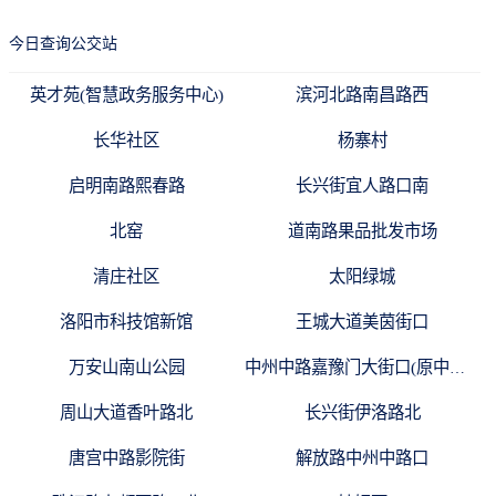
今日查询公交站
英才苑(智慧政务服务中心)
滨河北路南昌路西
长华社区
杨寨村
启明南路熙春路
长兴街宜人路口南
北窑
道南路果品批发市场
清庄社区
太阳绿城
洛阳市科技馆新馆
王城大道美茵街口
万安山南山公园
中州中路嘉豫门大街口(原中州中路玻璃厂路口)
周山大道香叶路北
长兴街伊洛路北
唐宫中路影院街
解放路中州中路口