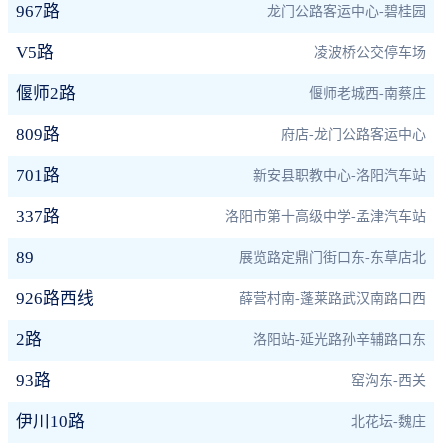
967路
龙门公路客运中心-碧桂园
V5路
凌波桥公交停车场
偃师2路
偃师老城西-南蔡庄
809路
府店-龙门公路客运中心
701路
新安县职教中心-洛阳汽车站
337路
洛阳市第十高级中学-孟津汽车站
89
展览路定鼎门街口东-东草店北
926路西线
薛营村南-蓬莱路武汉南路口西
2路
洛阳站-延光路孙辛辅路口东
93路
窑沟东-西关
伊川10路
北花坛-魏庄