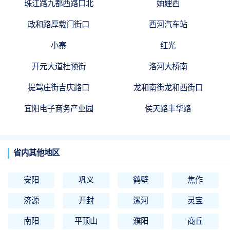
珠江路九都西路口北
妯娌西
政和路厚载门街口
西河汽车站
小寨
红光
开元大道杜预街
洛河大桥南
提驾庄街吉庆路口
龙和南街龙和西街口
宜阳电子商务产业园
侯天路丰华路
省内其他地区
安阳
巩义
鹤壁
焦作
济源
开封
漯河
灵宝
南阳
平顶山
濮阳
商丘