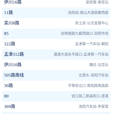
伊川16路
梁疙瘩-南花坛
11路
洛阳站-周山大道丽春西路
栾川8路
赤土店-公交监督中心
85
启明南路九都西路口-涧西市场
322路
孟津第一汽车站-朝阳
孟津312路
瀍源大道永平路口-孟津第一汽车站
伊川10路
魏庄-北花坛
505路南线
五里头-洛阳汽车站
30路
平等街北口-南苑路南昌路
80
钱江路二郎庙街口-道湛
369路
洛阳汽车站-李家营