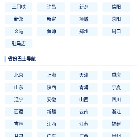
三门峡
许昌
新乡
信阳
新郑
新密
项城
荥阳
义马
偃师
郑州
周口
驻马店
省份巴士导航
北京
上海
天津
重庆
山东
陕西
青海
宁夏
辽宁
安徽
山西
四川
西藏
新疆
云南
浙江
吉林
江西
江苏
福建
甘肃
广东
广西
贵州