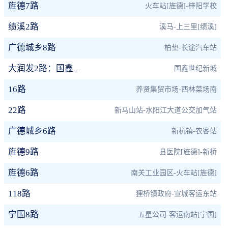
旌德7路
火车站[旌德]-梓阳学校
绩溪2路
溪马-上三里[绩溪]
广德城乡8路
柏垫-长途汽车站
国鑫世纪新城
大润发2路：国鑫小区线
16路
养贤集贸市场-西林菜场南
22路
新马山站-水阳江大道公交加气站
广德城乡6路
新杭镇-农客站
旌德9路
县医院[旌德]-新桥
旌德6路
南关工业园区-火车站[旌德]
118路
狸桥镇政府-宣城客运东站
宁国8路
五星公司-客运南站[宁国]