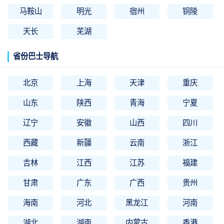
马鞍山
明光
宿州
铜陵
天长
芜湖
省份巴士导航
北京
上海
天津
重庆
山东
陕西
青海
宁夏
辽宁
安徽
山西
四川
西藏
新疆
云南
浙江
吉林
江西
江苏
福建
甘肃
广东
广西
贵州
海南
河北
黑龙江
河南
湖北
湖南
内蒙古
香港