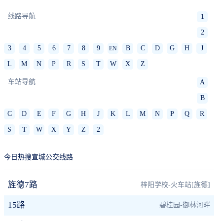
线路导航
1
2
3
4
5
6
7
8
9
B
C
D
G
H
J
EN
L
M
N
P
R
S
T
W
X
Z
车站导航
A
B
C
D
E
F
G
H
J
K
L
M
N
P
Q
R
S
T
W
X
Y
Z
2
今日热搜宣城公交线路
旌德7路
梓阳学校-火车站[旌德]
15路
碧桂园-御林河畔