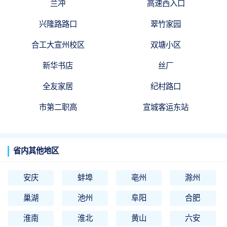
兰冲
高速西入口
兴隆路路口
翠竹家园
合工大宣州校区
双塘小区
新华书店
丝厂
全友家居
纪村路口
市第二职高
宣城客运东站
省内其他地区
安庆
蚌埠
亳州
滁州
巢湖
池州
阜阳
合肥
淮南
淮北
黄山
六安