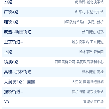
23路
鳄鱼湖-城北换乘站
广德4路
和平村-长途汽车站
旌德1路
中医院前岔路口[旌德]-新桥
成熟--新田街道
新田街道-成熟
卫东街道--
城东换乘站-卫东街道
15路
御林河畔-碧桂园
绩溪8路
西区黄链公司-县民政局福利中心
高桂--洪林街道
洪林街道-高桂
大润发-国鑫世纪新城
大润发2路：国鑫小区线
狸桥街道--
狸桥街道-城东换乘站
Y3
宣城站东广场