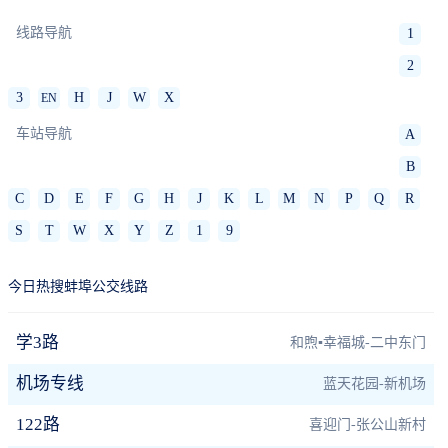
线路导航
1
2
3
H
J
W
X
EN
车站导航
A
B
C
D
E
F
G
H
J
K
L
M
N
P
Q
R
S
T
W
X
Y
Z
1
9
今日热搜蚌埠公交线路
学3路
和煦▪幸福城-二中东门
机场专线
蓝天花园-新机场
122路
喜迎门-张公山新村