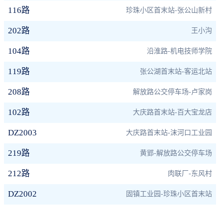
116路
珍珠小区首末站-张公山新村
202路
王小沟
104路
沿淮路-机电技师学院
119路
张公湖首末站-客运北站
208路
解放路公交停车场-卢家岗
102路
大庆路首末站-百大宝龙店
DZ2003
大庆路首末站-沫河口工业园
219路
黄郢-解放路公交停车场
212路
肉联厂-东风村
DZ2002
固镇工业园-珍珠小区首末站