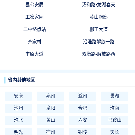
县公安局
汤和路▪龙湖春天
工农家园
黄山府邸
二中终点站
柳工大道
齐家村
沿淮路解放一路
丰原大道
双墩路▪解放路西
省内其他地区
安庆
亳州
滁州
巢湖
池州
阜阳
合肥
淮南
淮北
黄山
六安
马鞍山
明光
宿州
铜陵
天长