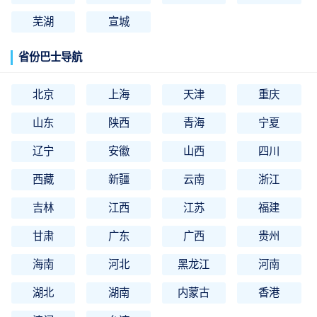
芜湖
宣城
省份巴士导航
北京
上海
天津
重庆
山东
陕西
青海
宁夏
辽宁
安徽
山西
四川
西藏
新疆
云南
浙江
吉林
江西
江苏
福建
甘肃
广东
广西
贵州
海南
河北
黑龙江
河南
湖北
湖南
内蒙古
香港