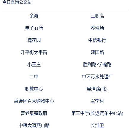
今日查询公交站
余滩
三职高
电子41所
养殖场
槐花园
中信银行
升平街太平街
建国路
小王庄
胜利路•学瀚路
二中
中环污水处理厂
职教中心
吴湾路(北)
禹会区百大购物中心
军李村
曹老集镇政府
第三中学(长途汽车中心站)
中粮大道燕山路
长淮卫