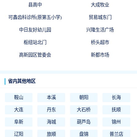
县高中
大成牧业
可鑫齿科诊所(原第五小学)
贸易城东门
中日友好幼儿园
兴隆生活广场
枢纽站北门
桥头超市
高新园区管委会
新都市场
省内其他地区
鞍山
本溪
朝阳
长海
大连
丹东
大石桥
抚顺
阜新
海城
葫芦岛
锦州
辽阳
旅顺
盘锦
普兰店