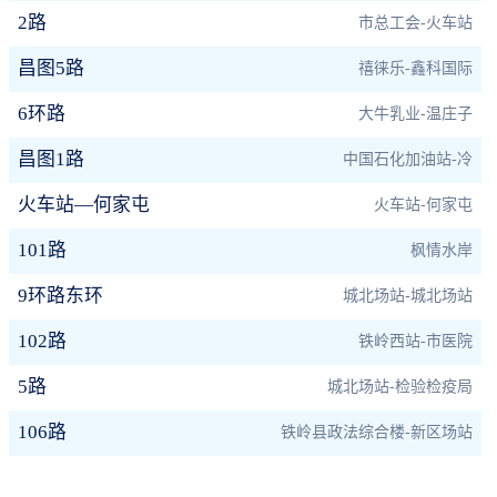
2路
市总工会-火车站
昌图5路
禧徕乐-鑫科国际
6环路
大牛乳业-温庄子
昌图1路
中国石化加油站-冷
火车站—何家屯
火车站-何家屯
101路
枫情水岸
9环路东环
城北场站-城北场站
102路
铁岭西站-市医院
5路
城北场站-检验检疫局
106路
铁岭县政法综合楼-新区场站