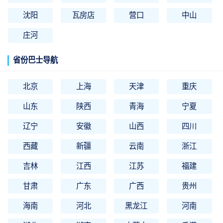
沈阳
瓦房店
营口
中山
庄河
省份巴士导航
北京
上海
天津
重庆
山东
陕西
青海
宁夏
辽宁
安徽
山西
四川
西藏
新疆
云南
浙江
吉林
江西
江苏
福建
甘肃
广东
广西
贵州
海南
河北
黑龙江
河南