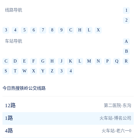
线路导航
1
2
3
4
5
6
7
8
9
C
H
L
X
车站导航
A
B
C
D
E
F
G
H
J
K
L
M
N
P
Q
R
S
T
W
X
Y
Z
3
4
今日热搜铁岭公交线路
12路
第二医院-东沟
1路
火车站-博名公司
4路
火车站-老六一0