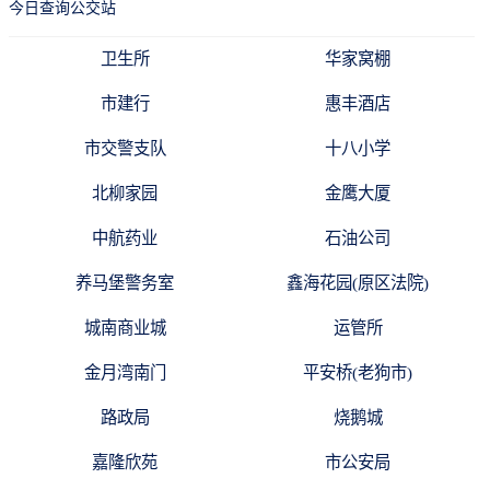
今日查询公交站
卫生所
华家窝棚
市建行
惠丰酒店
市交警支队
十八小学
北柳家园
金鹰大厦
中航药业
石油公司
养马堡警务室
鑫海花园(原区法院)
城南商业城
运管所
金月湾南门
平安桥(老狗市)
路政局
烧鹅城
嘉隆欣苑
市公安局