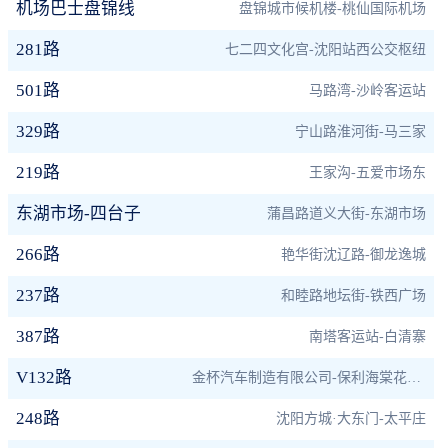
机场巴士盘锦线
盘锦城市候机楼-桃仙国际机场
281路
七二四文化宫-沈阳站西公交枢纽
501路
马路湾-沙岭客运站
329路
宁山路淮河街-马三家
219路
王家沟-五爱市场东
东湖市场-四台子
蒲昌路道义大街-东湖市场
266路
艳华街沈辽路-御龙逸城
237路
和睦路地坛街-铁西广场
387路
南塔客运站-白清寨
V132路
金杯汽车制造有限公司-保利海棠花园东
248路
沈阳方城·大东门-太平庄