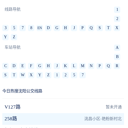
线路导航
1
2
3
5
7
8
D
G
H
J
P
Q
S
T
X
EN
Y
Z
车站导航
A
B
C
D
E
F
G
H
J
K
L
M
N
P
Q
R
S
T
W
X
Y
Z
1
2
5
7
今日热搜沈阳公交线路
V127路
暂未开通
258路
洮昌小区-艳粉新村北