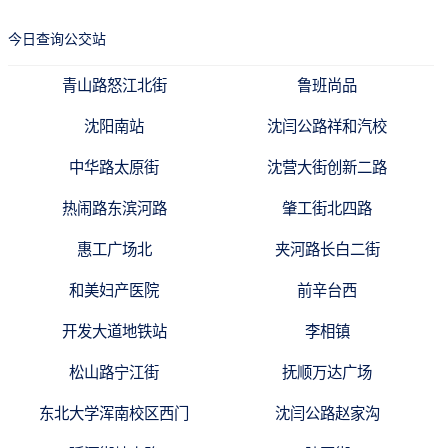
今日查询公交站
青山路怒江北街
鲁班尚品
沈阳南站
沈闫公路祥和汽校
中华路太原街
沈营大街创新二路
热闹路东滨河路
肇工街北四路
惠工广场北
夹河路长白二街
和美妇产医院
前辛台西
开发大道地铁站
李相镇
松山路宁江街
抚顺万达广场
东北大学浑南校区西门
沈闫公路赵家沟