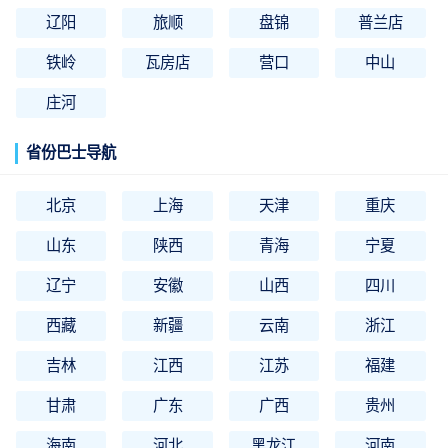
辽阳
旅顺
盘锦
普兰店
铁岭
瓦房店
营口
中山
庄河
省份巴士导航
北京
上海
天津
重庆
山东
陕西
青海
宁夏
辽宁
安徽
山西
四川
西藏
新疆
云南
浙江
吉林
江西
江苏
福建
甘肃
广东
广西
贵州
海南
河北
黑龙江
河南