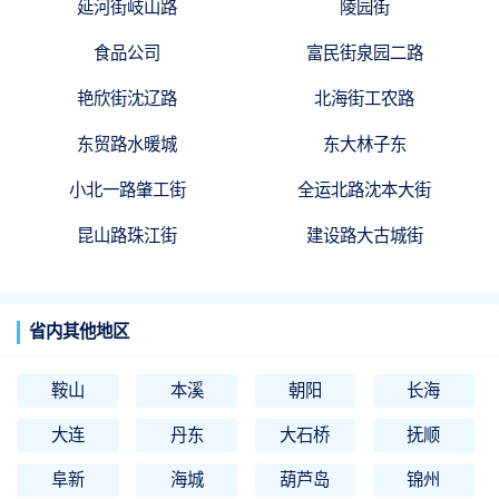
延河街岐山路
陵园街
食品公司
富民街泉园二路
艳欣街沈辽路
北海街工农路
东贸路水暖城
东大林子东
小北一路肇工街
全运北路沈本大街
昆山路珠江街
建设路大古城街
省内其他地区
鞍山
本溪
朝阳
长海
大连
丹东
大石桥
抚顺
阜新
海城
葫芦岛
锦州