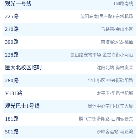
观光一号线
168路南线
225路
沈阳站南(民主路)-东塔机场
210路
马路湾-金山小区
390路
南塔客运站-桃仙
228路
昆山路宠物市场-金觉寺街小河沿
沈阳北站-尚柏奥莱
医大北校区临时专线
280路
金山小区-中兴街砂阳路
V131路
太平庄-华邑世纪城
观光巴士1号线
奥体中心南门-辽宁大厦
181路
腾飞二街滑翔路-西湖俪景东
501路
沙岭客运站-马路湾