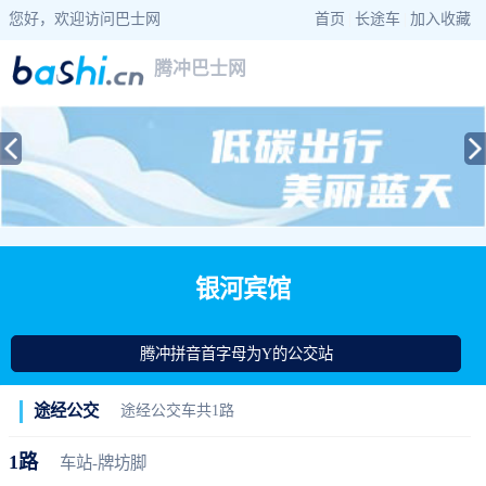
您好，欢迎访问巴士网
首页
|
长途车
|
加入收藏
腾冲巴士网
当前位置：
巴士网
>
云南巴士
>
腾冲公交
> 银河宾馆公交站查询
银河宾馆
腾冲拼音首字母为Y的公交站
途经公交
途经公交车共1路
1路
车站-牌坊脚