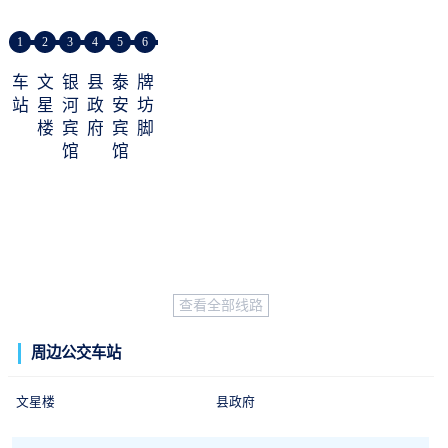
1
2
3
4
5
6
车
文
银
县
泰
牌
站
星
河
政
安
坊
楼
宾
府
宾
脚
馆
馆
查看全部线路
周边公交车站
文星楼
县政府