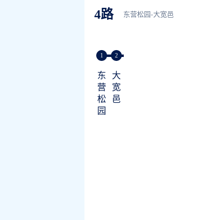
4路
东营松园-大宽邑
1
2
东
大
营
宽
松
邑
园