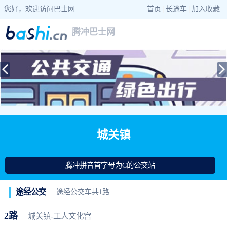
您好，欢迎访问巴士网
首页
|
长途车
|
加入收藏
腾冲巴士网
当前位置：
巴士网
>
云南巴士
>
腾冲公交
> 城关镇公交站查询
城关镇
腾冲拼音首字母为C的公交站
途经公交
途经公交车共1路
2路
城关镇-工人文化宫