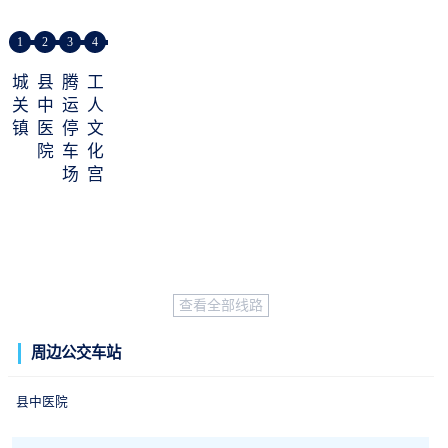
1
2
3
4
城
县
腾
工
关
中
运
人
镇
医
停
文
院
车
化
场
宫
查看全部线路
周边公交车站
县中医院