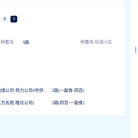
8
9
-种蓄场
种蓄场-欣源小区
9路
25路(地煤公司-热力公司4号供热站)
2路(一副食-四百)
(东方名苑-隆达公司)
2路(四百-一副食)