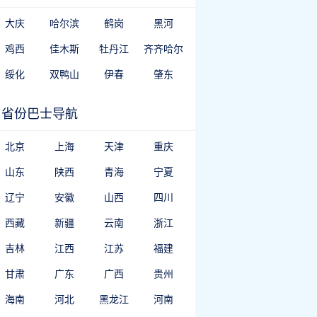
大庆
哈尔滨
鹤岗
黑河
鸡西
佳木斯
牡丹江
齐齐哈尔
绥化
双鸭山
伊春
肇东
省份巴士导航
北京
上海
天津
重庆
山东
陕西
青海
宁夏
辽宁
安徽
山西
四川
西藏
新疆
云南
浙江
吉林
江西
江苏
福建
甘肃
广东
广西
贵州
海南
河北
黑龙江
河南