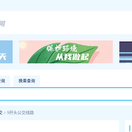
网
查询
换乘查询
交
> 9开头公交线路