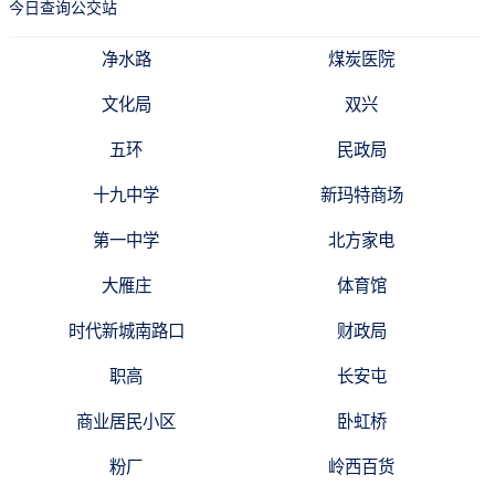
今日查询公交站
净水路
煤炭医院
文化局
双兴
五环
民政局
十九中学
新玛特商场
第一中学
北方家电
大雁庄
体育馆
时代新城南路口
财政局
职高
长安屯
商业居民小区
卧虹桥
粉厂
岭西百货