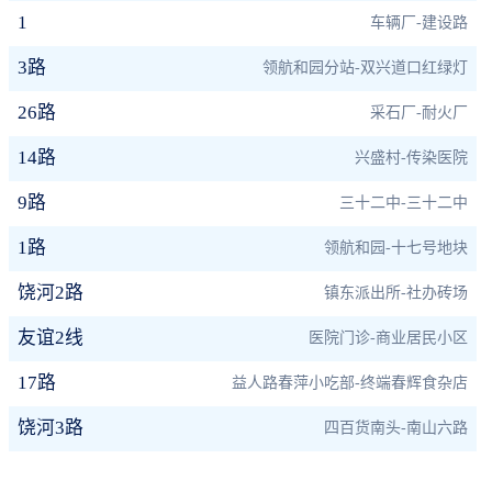
1
车辆厂-建设路
3路
领航和园分站-双兴道口红绿灯
26路
采石厂-耐火厂
14路
兴盛村-传染医院
9路
三十二中-三十二中
1路
领航和园-十七号地块
饶河2路
镇东派出所-社办砖场
友谊2线
医院门诊-商业居民小区
17路
益人路春萍小吃部-终端春辉食杂店
饶河3路
四百货南头-南山六路