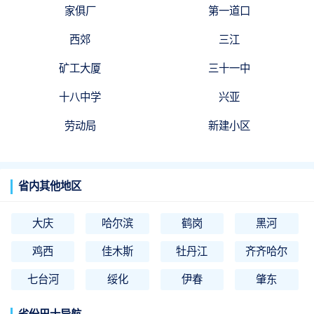
家俱厂
第一道口
西郊
三江
矿工大厦
三十一中
十八中学
兴亚
劳动局
新建小区
省内其他地区
大庆
哈尔滨
鹤岗
黑河
鸡西
佳木斯
牡丹江
齐齐哈尔
七台河
绥化
伊春
肇东