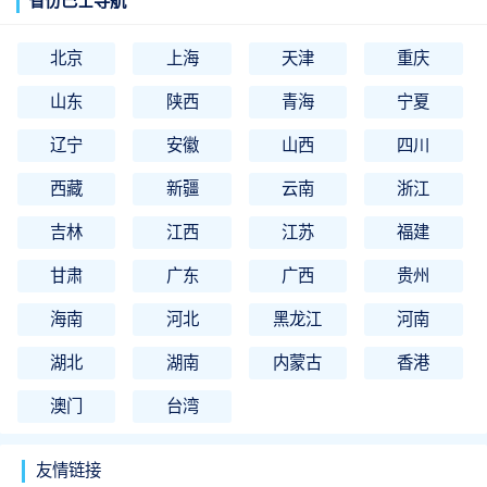
省份巴士导航
北京
上海
天津
重庆
山东
陕西
青海
宁夏
辽宁
安徽
山西
四川
西藏
新疆
云南
浙江
吉林
江西
江苏
福建
甘肃
广东
广西
贵州
海南
河北
黑龙江
河南
湖北
湖南
内蒙古
香港
澳门
台湾
友情链接