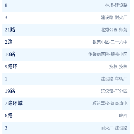
8
林场-建设路
3
建设路-耐火厂
21路
北秀公园-师苑
2路
银苑小区-二十六中
10路
传染病医院-银苑小区
9路环
技校-技校
1
建设路-车辆厂
19路
殡仪馆-军分区
7路环城
顺达驾校-虹焱热电
6路
岭西
3
耐火厂-建设路