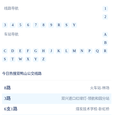
线路导航
1
2
3
4
5
6
7
8
9
R
S
Y
车站导航
A
B
C
D
E
F
G
H
J
K
L
M
N
P
Q
R
S
T
W
X
Y
Z
今日热搜双鸭山公交线路
8路
火车站-林场
3路
双兴道口红绿灯-领航和园分站
6支1路
煤炭技术学校-卧虹桥